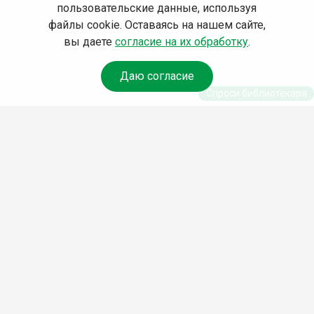
пользовательские данные, используя
файлы cookie. Оставаясь на нашем сайте,
вы даете
согласие на их обработку
.
Даю согласие
Спроси библиотекаря
© Муниципальное бюджетное учреждение культуры
Ангарского городского округа «Централизованная
библиотечная система» (МБУК «ЦБС»), 2026
Адрес
: 665841, Иркутская обл., г. Ангарск, 17 микрорайон,
дом 4
Телефоны
:
+7 (3955) 55‑10‑22, 55‑09‑61, 55‑09‑69
Факс
:
+7 (3955) 55‑47‑19
Электронная почта
:
cbs-angarsk@yandex.ru