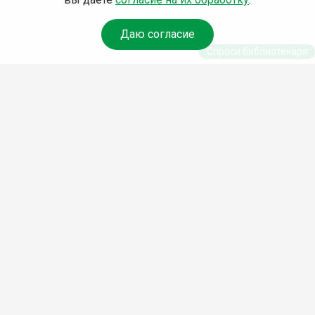
Даю согласие
Спроси библиотекаря
© Муниципальное бюджетное учреждение культуры
Ангарского городского округа «Централизованная
библиотечная система» (МБУК «ЦБС»), 2026
Адрес
: 665841, Иркутская обл., г. Ангарск, 17 микрорайон,
дом 4
Телефоны
:
+7 (3955) 55‑10‑22, 55‑09‑61, 55‑09‑69
Факс
:
+7 (3955) 55‑47‑19
Электронная почта
:
cbs-angarsk@yandex.ru
Мы в социальных сетях –
#Библиотеки_Ангарска