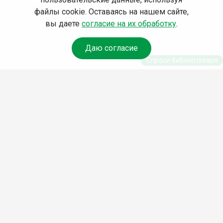
файлы cookie. Оставаясь на нашем сайте,
вы даете
согласие на их обработку
.
Даю согласие
Спроси библиотекаря
© Муниципальное бюджетное учреждение культуры
Ангарского городского округа «Централизованная
библиотечная система» (МБУК «ЦБС»), 2026
Адрес
: 665841, Иркутская обл., г. Ангарск, 17 микрорайон,
дом 4
Телефоны
:
+7 (3955) 55‑10‑22, 55‑09‑61, 55‑09‑69
Факс
:
+7 (3955) 55‑47‑19
Электронная почта
:
cbs-angarsk@yandex.ru