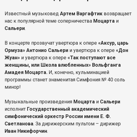
Известный музыковед
Артем Варгафтик
возвращает
нас к популярной теме соперничества
Моцарта
и
Сальери
.
В концерте прозвучат увертюра к опере
«Аксур, царь
Ормуза» Антонио Сальери
и увертюра к опере
«Дон
Жуан»
и увертюра к опере
«Так поступают все
женщины, или Школа влюбленных» Вольфганга
Амадея Моцарта.
И, конечно, кульминацией
программы станет знаменитая Симфония № 40 соль
минор!
Музыкальные произведения
Моцарта
и
Сальери
исполнит
Государственный академический
симфонический оркестр России имени Е. Ф.
Светланова
. За дирижерским пультом – дирижер
Иван Никифорчин
.