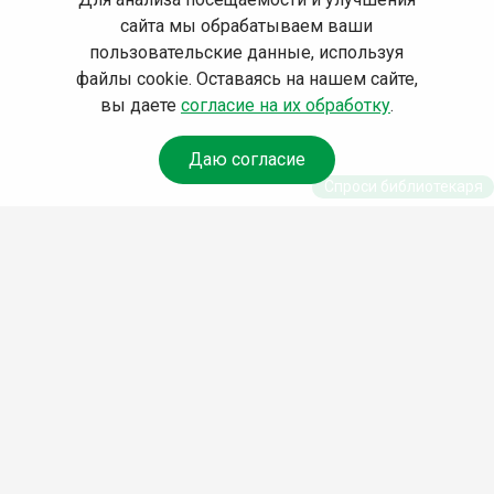
сайта мы обрабатываем ваши
пользовательские данные, используя
файлы cookie. Оставаясь на нашем сайте,
вы даете
согласие на их обработку
.
Даю согласие
Спроси библиотекаря
© Муниципальное бюджетное учреждение культуры
Ангарского городского округа «Централизованная
библиотечная система» (МБУК «ЦБС»), 2026
Адрес
: 665841, Иркутская обл., г. Ангарск, 17 микрорайон,
дом 4
Телефоны
:
+7 (3955) 55‑10‑22, 55‑09‑61, 55‑09‑69
Факс
:
+7 (3955) 55‑47‑19