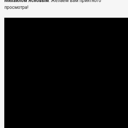
Михаилом Ясновым
. Желаем вам приятного
просмотра!