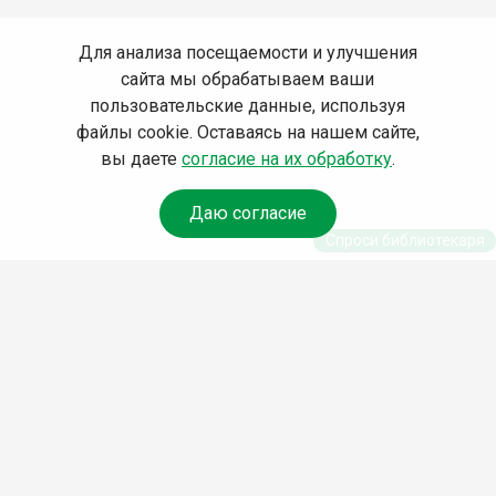
Для анализа посещаемости и улучшения
сайта мы обрабатываем ваши
пользовательские данные, используя
файлы cookie. Оставаясь на нашем сайте,
вы даете
согласие на их обработку
.
Даю согласие
Спроси библиотекаря
© Муниципальное бюджетное учреждение культуры
Ангарского городского округа «Централизованная
библиотечная система» (МБУК «ЦБС»), 2026
Адрес
: 665841, Иркутская обл., г. Ангарск, 17 микрорайон,
дом 4