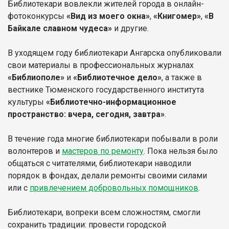
Библиотекари вовлекли жителей города в онлайн-
фотоконкурсы
«Вид из моего окна»
,
«Книгомер»
,
«В
Байкале славном чудеса»
и другие.
В уходящем году библиотекари Ангарска опубликовали
свои материалы в профессиональных журналах
«Библиополе»
и
«Библиотечное дело»
, а также в
вестнике Тюменского государственного института
культуры
«Библиотечно-информационное
пространство: вчера, сегодня, завтра»
.
В течение года многие библиотекари побывали в роли
волонтеров и
мастеров по ремонту
. Пока нельзя было
общаться с читателями, библиотекари наводили
порядок в фондах, делали ремонты своими силами
или с
привлечением добровольных помощников
.
Библиотекари, вопреки всем сложностям, смогли
сохранить традиции: провести городской