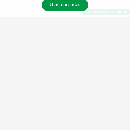
Даю согласие
Спроси библиотекаря
© Муниципальное бюджетное учреждение культуры
Ангарского городского округа «Централизованная
библиотечная система» (МБУК «ЦБС»), 2026
Адрес
: 665841, Иркутская обл., г. Ангарск, 17 микрорайон,
дом 4
Телефоны
:
+7 (3955) 55‑10‑22, 55‑09‑61, 55‑09‑69
Факс
:
+7 (3955) 55‑47‑19
Электронная почта
:
cbs-angarsk@yandex.ru
Мы в социальных сетях –
#Библиотеки_Ангарска