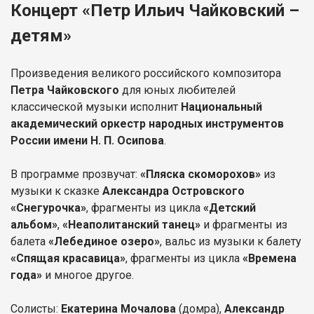
Концерт «Петр Ильич Чайковский –
детям»
Произведения великого российского композитора
Петра Чайковского
для юных любителей
классической музыки исполнит
Национальный
академический оркестр народных инструментов
России имени Н. П. Осипова
.
В программе прозвучат:
«Пляска скоморохов»
из
музыки к сказке
Александра Островского
«Снегурочка»
, фрагменты из цикла
«Детский
альбом»
,
«Неаполитанский танец»
и фрагменты из
балета
«Лебединое озеро»
, вальс из музыки к балету
«Спящая красавица»
, фрагменты из цикла
«Времена
года»
и многое другое.
Солисты:
Екатерина Мочалова
(домра),
Александр