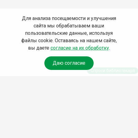
Для анализа посещаемости и улучшения
сайта мы обрабатываем ваши
пользовательские данные, используя
файлы cookie. Оставаясь на нашем сайте,
вы даете
согласие на их обработку
.
Даю согласие
Спроси библиотекаря
© Муниципальное бюджетное учреждение культуры
Ангарского городского округа «Централизованная
библиотечная система» (МБУК «ЦБС»), 2026
Адрес
: 665841, Иркутская обл., г. Ангарск, 17 микрорайон,
дом 4