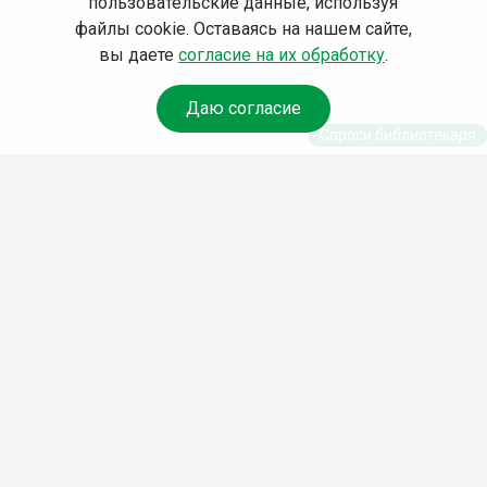
пользовательские данные, используя
файлы cookie. Оставаясь на нашем сайте,
вы даете
согласие на их обработку
.
Даю согласие
Спроси библиотекаря
© Муниципальное бюджетное учреждение культуры
Ангарского городского округа «Централизованная
библиотечная система» (МБУК «ЦБС»), 2026
Адрес
: 665841, Иркутская обл., г. Ангарск, 17 микрорайон,
дом 4
Телефоны
:
+7 (3955) 55‑10‑22, 55‑09‑61, 55‑09‑69
Факс
:
+7 (3955) 55‑47‑19
Электронная почта
:
cbs-angarsk@yandex.ru