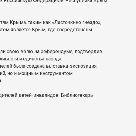
м в Российскую Федерацию». Республика Крым
ям Крыма, таким как «Ласточкино гнездо»,
стом является Крым, где сосредоточены
азили свою волю на референдуме, подтвердив
ливости и единства народа.
ителей была создана выставка-экспозиция,
ний, но и мощным инструментом
.
дителей детей-инвалидов. Библиотекарь