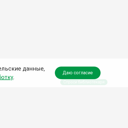
ельские данные,
Даю согласие
ботку
.
Спроси библиотекаря
чредитель:
омитет по культуре и молодежной политике АГО