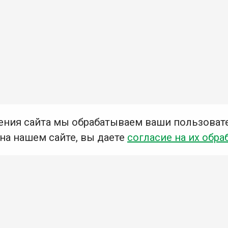
ения сайта мы обрабатываем ваши пользоват
 на нашем сайте, вы даете
согласие на их обра
Мы в социальных сетях –
#Библиотеки_Ангарска
У
К