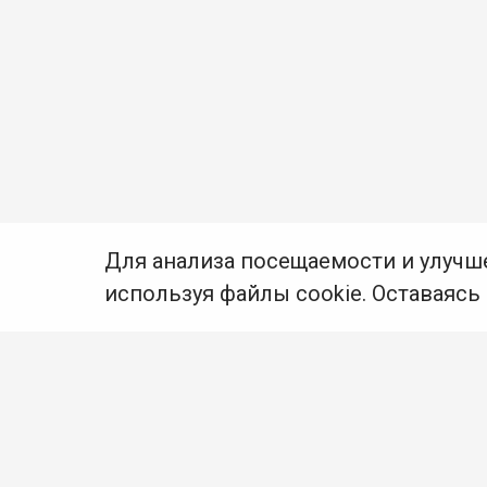
Для анализа посещаемости и улучш
используя файлы cookie. Оставаясь
© Муниципальное бюджетное учреждение культуры
Ангарского городского округа «Централизованная
библиотечная система» (МБУК «ЦБС»), 2026