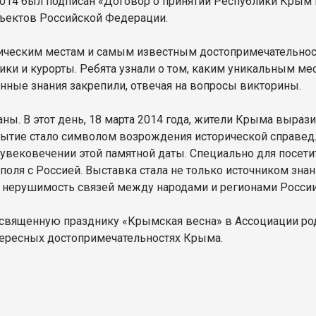
а 2014 был подписан «Договор о принятии Республики Кры
убъектов Российской Федерации.
ическим местам и самым известным достопримечательност
ки и курорты. Ребята узнали о том, каким уникальным ме
ные знания закрепили, отвечая на вопросы викторины.
раны. В этот день, 18 марта 2014 года, жители Крыма выр
обытие стало символом возрождения исторической справед
 увековечении этой памятной даты. Специально для посет
ля с Россией. Выставка стала не только источником зна
 нерушимость связей между народами и регионами России
посвященную празднику «Крымская весна» в Ассоциации ро
нтересных достопримечательностях Крыма.