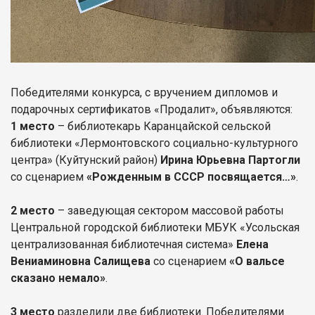
Победителями конкурса, с вручением дипломов и
подарочных сертификатов «Продалит», объявляются:
1 место
– библиотекарь Каранцайской сельской
библиотеки «Лермонтовского социально-культурного
центра» (Куйтунский район)
Ирина Юрьевна Партогли
со сценарием
«Рожденным в СССР посвящается…»
.
2 место
– заведующая сектором массовой работы
Центральной городской библиотеки МБУК «Усольская
централизованная библиотечная система»
Елена
Вениаминовна Салищева
со сценарием
«О вальсе
сказано немало»
.
3 место
разделили две библиотеки. Победителями