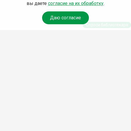
вы даете
согласие на их обработку
.
Даю согласие
Спроси библиотекаря
© Муниципальное бюджетное учреждение культуры
Ангарского городского округа «Централизованная
библиотечная система» (МБУК «ЦБС»), 2026
Адрес
: 665841, Иркутская обл., г. Ангарск, 17 микрорайон,
дом 4
Телефоны
:
+7 (3955) 55‑10‑22, 55‑09‑61, 55‑09‑69
Факс
:
+7 (3955) 55‑47‑19
Электронная почта
:
cbs-angarsk@yandex.ru
Мы в социальных сетях –
#Библиотеки_Ангарска