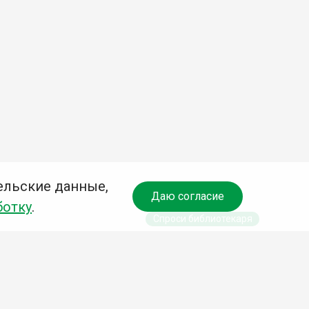
ельские данные,
Даю согласие
ботку
.
Спроси библиотекаря
чредитель: