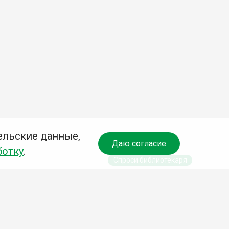
ельские данные,
Даю согласие
ботку
.
Спроси библиотекаря
чредитель: