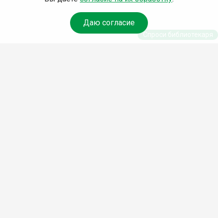
Даю согласие
Спроси библиотекаря
© Муниципальное бюджетное учреждение культуры
Ангарского городского округа «Централизованная
библиотечная система» (МБУК «ЦБС»), 2026
Адрес
: 665841, Иркутская обл., г. Ангарск, 17 микрорайон,
дом 4
Телефоны
:
+7 (3955) 55‑10‑22, 55‑09‑61, 55‑09‑69
Факс
:
+7 (3955) 55‑47‑19
Электронная почта
:
cbs-angarsk@yandex.ru
Мы в социальных сетях –
#Библиотеки_Ангарска