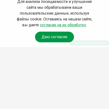
Для анализа посещаемости и улучшения
сайта мы обрабатываем ваши
пользовательские данные, используя
файлы cookie. Оставаясь на нашем сайте,
вы даете
согласие на их обработку
.
Даю согласие
Спроси библиотекаря
© Муниципальное бюджетное учреждение культуры
Ангарского городского округа «Централизованная
библиотечная система» (МБУК «ЦБС»), 2026
Адрес
: 665841, Иркутская обл., г. Ангарск, 17 микрорайон,
дом 4
Телефоны
:
+7 (3955) 55‑10‑22, 55‑09‑61, 55‑09‑69
Факс
:
+7 (3955) 55‑47‑19