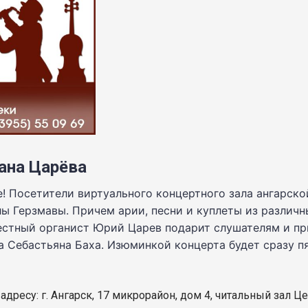
ана Царёва
! Посетители виртуального концертного зала ангарск
ы Герзмавы. Причем арии, песни и куплеты из различн
вестный органист Юрий Царев подарит слушателям и п
а Себастьяна Баха. Изюминкой концерта будет сразу пя
 адресу: г. Ангарск, 17 микрорайон, дом 4, читальный зал 