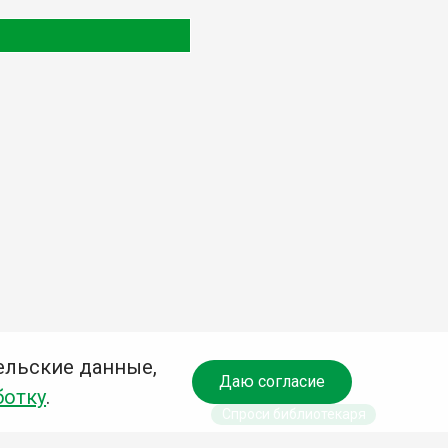
ельские данные,
Даю согласие
ботку
.
Спроси библиотекаря