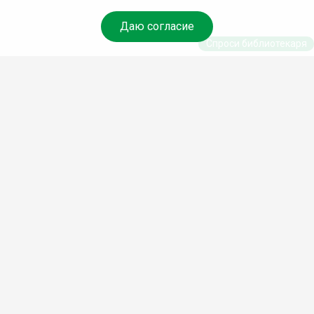
Даю согласие
Спроси библиотекаря
© Муниципальное бюджетное учреждение культуры
Ангарского городского округа «Централизованная
библиотечная система» (МБУК «ЦБС»), 2026
Адрес
: 665841, Иркутская обл., г. Ангарск, 17 микрорайон,
дом 4
Телефоны
:
+7 (3955) 55‑10‑22, 55‑09‑61, 55‑09‑69
Факс
:
+7 (3955) 55‑47‑19
Электронная почта
:
cbs-angarsk@yandex.ru
Мы в социальных сетях –
#Библиотеки_Ангарска