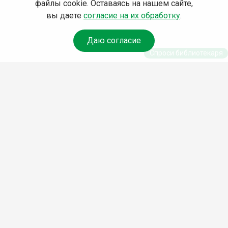
файлы cookie. Оставаясь на нашем сайте,
вы даете
согласие на их обработку
.
Даю согласие
Спроси библиотекаря
© Муниципальное бюджетное учреждение культуры
Ангарского городского округа «Централизованная
библиотечная система» (МБУК «ЦБС»), 2026
Адрес
: 665841, Иркутская обл., г. Ангарск, 17 микрорайон,
дом 4
Телефоны
:
+7 (3955) 55‑10‑22, 55‑09‑61, 55‑09‑69
Факс
:
+7 (3955) 55‑47‑19
Электронная почта
:
cbs-angarsk@yandex.ru
Мы в социальных сетях –
#Библиотеки_Ангарска