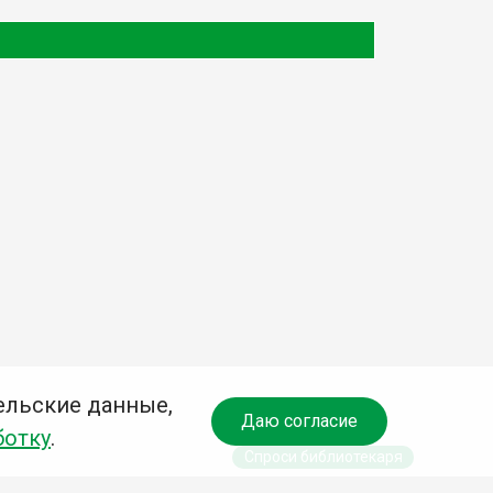
ельские данные,
Даю согласие
ботку
.
Спроси библиотекаря