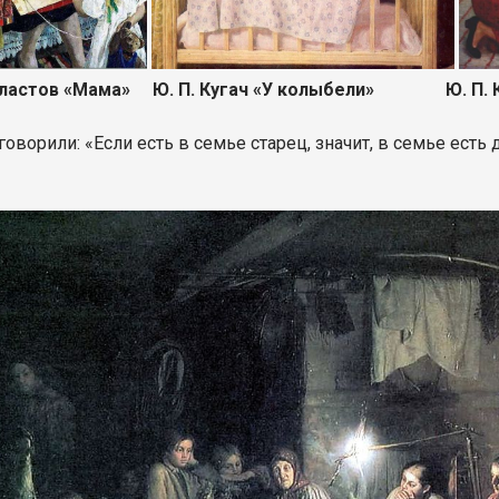
ов «Мама» Ю. П. Кугач «У колыбели» Ю. П. Куг
оворили: «Если есть в семье старец, значит, в семье есть