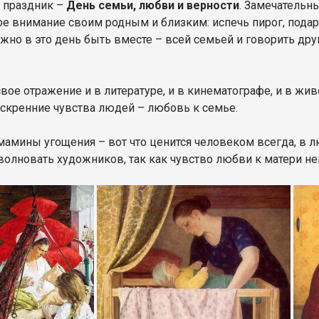
 праздник –
День семьи, любви и верности
. Замечательн
ое внимание своим родным и близким: испечь пирог, подар
но в это день быть вместе – всей семьей и говорить друг
вое отражение и в литературе, и в кинематографе, и в жи
скренние чувства людей – любовь к семье.
мамины угощения – вот что ценится человеком всегда, в л
 волновать художников, так как чувство любви к матери н