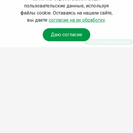
пользовательские данные, используя
файлы cookie. Оставаясь на нашем сайте,
вы даете
согласие на их обработку
.
Даю согласие
Спроси библиотекаря
© Муниципальное бюджетное учреждение культуры
Ангарского городского округа «Централизованная
библиотечная система» (МБУК «ЦБС»), 2026
Адрес
: 665841, Иркутская обл., г. Ангарск, 17 микрорайон,
дом 4
Телефоны
:
+7 (3955) 55‑10‑22, 55‑09‑61, 55‑09‑69
Факс
:
+7 (3955) 55‑47‑19
Электронная почта
:
cbs-angarsk@yandex.ru