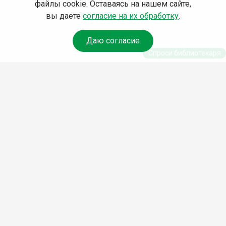
файлы cookie. Оставаясь на нашем сайте,
вы даете
согласие на их обработку
.
Даю согласие
Спроси библиотекаря
© Муниципальное бюджетное учреждение культуры
Ангарского городского округа «Централизованная
библиотечная система» (МБУК «ЦБС»), 2026
Адрес
: 665841, Иркутская обл., г. Ангарск, 17 микрорайон,
дом 4
Телефоны
:
+7 (3955) 55‑10‑22, 55‑09‑61, 55‑09‑69
Факс
:
+7 (3955) 55‑47‑19
Электронная почта
:
cbs-angarsk@yandex.ru