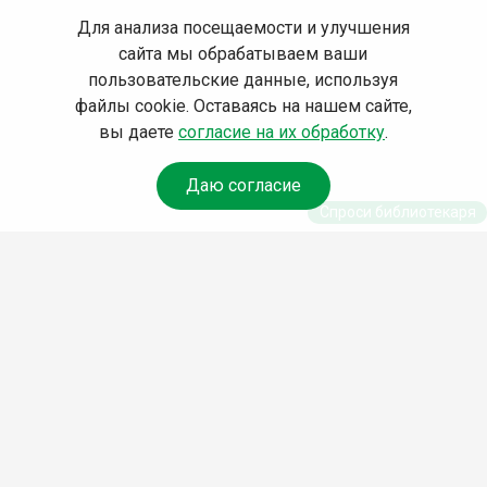
Для анализа посещаемости и улучшения
сайта мы обрабатываем ваши
пользовательские данные, используя
файлы cookie. Оставаясь на нашем сайте,
вы даете
согласие на их обработку
.
Даю согласие
Спроси библиотекаря
© Муниципальное бюджетное учреждение культуры
Ангарского городского округа «Централизованная
библиотечная система» (МБУК «ЦБС»), 2026
Адрес
: 665841, Иркутская обл., г. Ангарск, 17 микрорайон,
дом 4
Телефоны
:
+7 (3955) 55‑10‑22, 55‑09‑61, 55‑09‑69