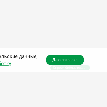
ельские данные,
Даю согласие
ботку
.
Спроси библиотекаря
чредитель:
омитет по культуре и молодежной политике АГО