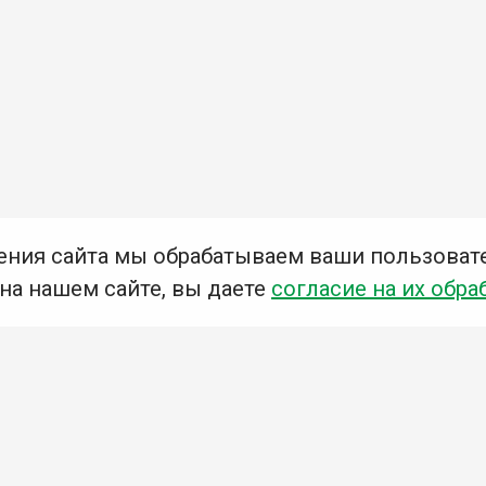
ения сайта мы обрабатываем ваши пользоват
 на нашем сайте, вы даете
согласие на их обра
Мы в социальных сетях –
#Библиотеки_Ангарска
У
К