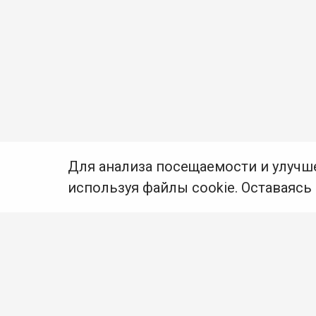
Для анализа посещаемости и улучш
используя файлы cookie. Оставаясь
© Муниципальное бюджетное учреждение культуры
Ангарского городского округа «Централизованная
библиотечная система» (МБУК «ЦБС»), 2026