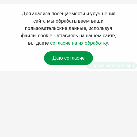
Для анализа посещаемости и улучшения
сайта мы обрабатываем ваши
пользовательские данные, используя
файлы cookie. Оставаясь на нашем сайте,
вы даете
согласие на их обработку
.
Даю согласие
Спроси библиотекаря
© Муниципальное бюджетное учреждение культуры
Ангарского городского округа «Централизованная
библиотечная система» (МБУК «ЦБС»), 2026
Адрес
: 665841, Иркутская обл., г. Ангарск, 17 микрорайон,
дом 4
Телефоны
:
+7 (3955) 55‑10‑22, 55‑09‑61, 55‑09‑69