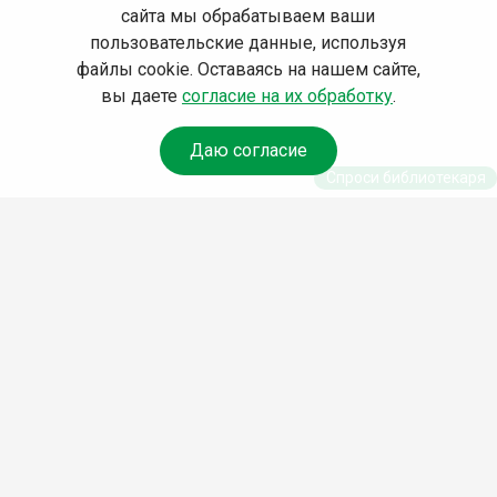
сайта мы обрабатываем ваши
пользовательские данные, используя
файлы cookie. Оставаясь на нашем сайте,
вы даете
согласие на их обработку
.
Даю согласие
Спроси библиотекаря
© Муниципальное бюджетное учреждение культуры
Ангарского городского округа «Централизованная
библиотечная система» (МБУК «ЦБС»), 2026
Адрес
: 665841, Иркутская обл., г. Ангарск, 17 микрорайон,
дом 4
Телефоны
:
+7 (3955) 55‑10‑22, 55‑09‑61, 55‑09‑69
Факс
:
+7 (3955) 55‑47‑19