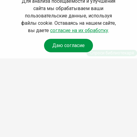
Для анализа посещаемости и улучшения
сайта мы обрабатываем ваши
пользовательские данные, используя
файлы cookie. Оставаясь на нашем сайте,
вы даете
согласие на их обработку
.
Даю согласие
Спроси библиотекаря
© Муниципальное бюджетное учреждение культуры
Ангарского городского округа «Централизованная
библиотечная система» (МБУК «ЦБС»), 2026
Адрес
: 665841, Иркутская обл., г. Ангарск, 17 микрорайон,
дом 4
Телефоны
:
+7 (3955) 55‑10‑22, 55‑09‑61, 55‑09‑69
Факс
:
+7 (3955) 55‑47‑19