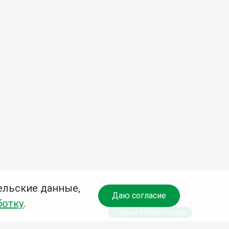
ельские данные,
Даю согласие
ботку
.
Спроси библиотекаря