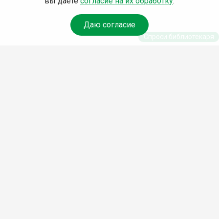
вы даете
согласие на их обработку
.
Даю согласие
Спроси библиотекаря
© Муниципальное бюджетное учреждение культуры
Ангарского городского округа «Централизованная
библиотечная система» (МБУК «ЦБС»), 2026
Адрес
: 665841, Иркутская обл., г. Ангарск, 17 микрорайон,
дом 4
Телефоны
:
+7 (3955) 55‑10‑22, 55‑09‑61, 55‑09‑69
Факс
:
+7 (3955) 55‑47‑19
Электронная почта
:
cbs-angarsk@yandex.ru
Мы в социальных сетях –
#Библиотеки_Ангарска