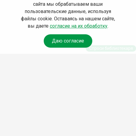
сайта мы обрабатываем ваши
пользовательские данные, используя
файлы cookie. Оставаясь на нашем сайте,
вы даете
согласие на их обработку
.
Даю согласие
Спроси библиотекаря
© Муниципальное бюджетное учреждение культуры
Ангарского городского округа «Централизованная
библиотечная система» (МБУК «ЦБС»), 2026
Адрес
: 665841, Иркутская обл., г. Ангарск, 17 микрорайон,
дом 4
Телефоны
:
+7 (3955) 55‑10‑22, 55‑09‑61, 55‑09‑69
Факс
:
+7 (3955) 55‑47‑19