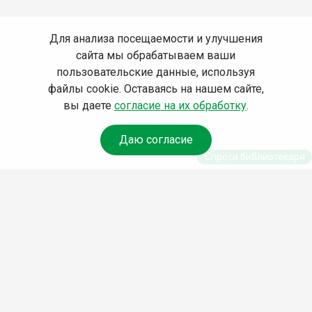
Для анализа посещаемости и улучшения
сайта мы обрабатываем ваши
пользовательские данные, используя
файлы cookie. Оставаясь на нашем сайте,
вы даете
согласие на их обработку
.
Даю согласие
Спроси библиотекаря
© Муниципальное бюджетное учреждение культуры
Ангарского городского округа «Централизованная
библиотечная система» (МБУК «ЦБС»), 2026
Адрес
: 665841, Иркутская обл., г. Ангарск, 17 микрорайон,
дом 4