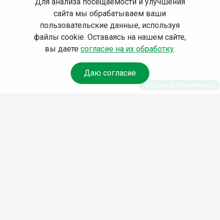
Для анализа посещаемости и улучшения
сайта мы обрабатываем ваши
пользовательские данные, используя
файлы cookie. Оставаясь на нашем сайте,
вы даете
согласие на их обработку
.
Даю согласие
Спроси библиотекаря
© Муниципальное бюджетное учреждение культуры
Ангарского городского округа «Централизованная
библиотечная система» (МБУК «ЦБС»), 2026
Адрес
: 665841, Иркутская обл., г. Ангарск, 17 микрорайон,
дом 4
Телефоны
:
+7 (3955) 55‑10‑22, 55‑09‑61, 55‑09‑69
Факс
:
+7 (3955) 55‑47‑19