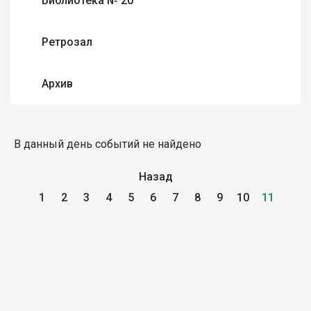
Библиотека № 20
Ретрозал
Архив
В данный день событий не найдено
Назад
1
2
3
4
5
6
7
8
9
10
11