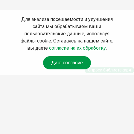
Для анализа посещаемости и улучшения
сайта мы обрабатываем ваши
пользовательские данные, используя
файлы cookie. Оставаясь на нашем сайте,
вы даете
согласие на их обработку
.
Даю согласие
Спроси библиотекаря
© Муниципальное бюджетное учреждение культуры
Ангарского городского округа «Централизованная
библиотечная система» (МБУК «ЦБС»), 2026
Адрес
: 665841, Иркутская обл., г. Ангарск, 17 микрорайон,
дом 4