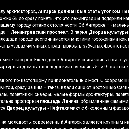
лу архитекторов,
Ангарск должен был стать уголком Пе
ожно было сразу понять, что это ленинградцы подарили нам
нашему городу оттенок столичности. Об Ангарске – «мален
ода –
Ленинградский проспект
. В
парке Дворца культуры
площади города воспринимается многими горожанами как 
ат в узорах чугунных оград парков, в зубчатых фронтонах 
ремительно рос. Ежегодно в Ангарске появлялись новые ул
квартирных домов, впоследствии появились 5- и 9-этажные
 много по-настоящему привлекательных мест. С современ
Китой, сразу за ним – тайга, вдали синеют Восточные Саян
телы, памятники, скверы, малые формы архитектуры, памятн
альна просторная
площадь Ленина
, обрамленная самыми
тся
Дворец культуры «Нефтехимик»
с 6-колонным фасадо
 на молодость, современный Ангарск является крупным 
мическая компания»
– одно из крупнейших предприятий в