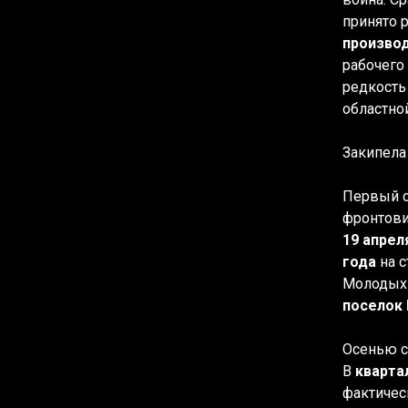
принято 
производ
рабочего
редкость
областно
Закипела
Первый с
фронтови
19 апрел
года
на с
Молодых 
поселок
Осенью с
В
кварта
фактичес