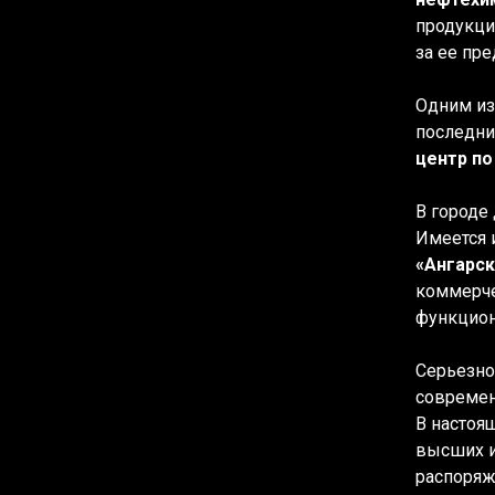
продукци
за ее пр
Одним из
последни
центр п
В городе
Имеется 
«Ангарск
коммерче
функцион
Серьезно
совреме
В настоя
высших и
распоряж