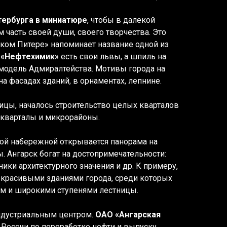
тербурга в миниатюре
, чтобы в далекой
 часть своей души, своего творчества. Это
ьком Питере» напоминает название одной из
 «Нефтехимик»
есть свои львы, а шпиль на
модель Адмиралтейства. Мотивы города на
на фасадах зданий, в орнаментах, лепнине.
ицы, началось строительство целых кварталов
 кварталы и микрорайоны.
ной набережной открывается панорама на
ы. Ангарск богат на достопримечательности:
ики архитектурного значения и др. К примеру,
 красивыми зданиями города, среди которых
м и широкими ступенями лестницы.
индустриальным центром.
ОАО «Ангарская
 России по переработке нефти и выпуску