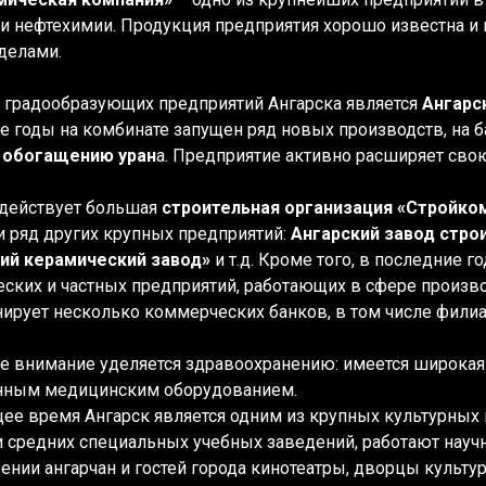
и нефтехимии. Продукция предприятия хорошо известна и п
еделами.
 градообразующих предприятий Ангарска является
Ангарс
е годы на комбинате запущен ряд новых производств, на 
о обогащению уран
а. Предприятие активно расширяет св
 действует большая
строительная организация «Стройко
и ряд других крупных предприятий:
Ангарский завод стро
ий керамический завод»
и т.д. Кроме того, в последние 
ских и частных предприятий, работающих в сфере производ
ирует несколько коммерческих банков, в том числе филиа
е внимание уделяется здравоохранению: имеется широкая
нным медицинским оборудованием.
щее время Ангарск является одним из крупных культурных 
 средних специальных учебных заведений, работают науч
ении ангарчан и гостей города кинотеатры, дворцы культу