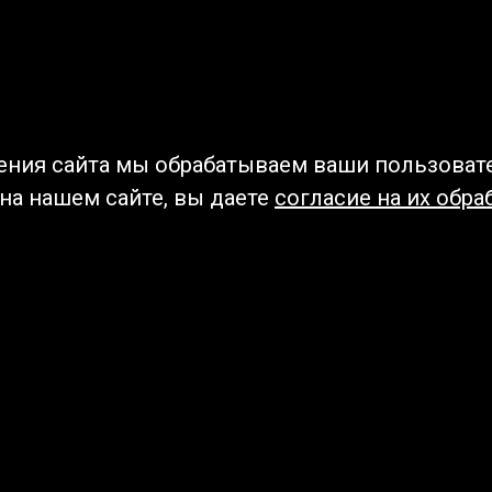
ения сайта мы обрабатываем ваши пользоват
 на нашем сайте, вы даете
согласие на их обра
Мы в социальных сетях –
#Библиотеки_Ангарска
У
К
Н
Приглашаем Вас в наши библиотеки!
Добавьте отзыв