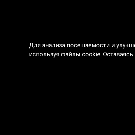
Для анализа посещаемости и улучш
используя файлы cookie. Оставаясь
© Муниципальное бюджетное учреждение культуры
Ангарского городского округа «Централизованная
библиотечная система» (МБУК «ЦБС»), 2026
Адрес
: 665841, Иркутская обл., г. Ангарск,
17 микрорайон, дом 4
Телефоны
:
+7 (3955) 55‑10‑22, 55‑09‑61, 55‑09‑69