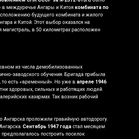
во в междуречье Ангары и Китоя
комбината по
расположению будущего комбината и жилого
гара и Китой. Этот выбор оказался на
 магистраль, в 50 километрах расположен
новном из числа демобилизованных
чно-заводского обучения. Бригада прибыла
, то есть «временный». Но уже в
апреле 1946
отни здоровых, сильных и работящих людей.
лерийских казармах. Так возник рабочий
о Ангарска проложили гравийную автодорогу.
Ангарска.
Сентябрь 1947 года
стал месяцем
х предполагалось построить поселок