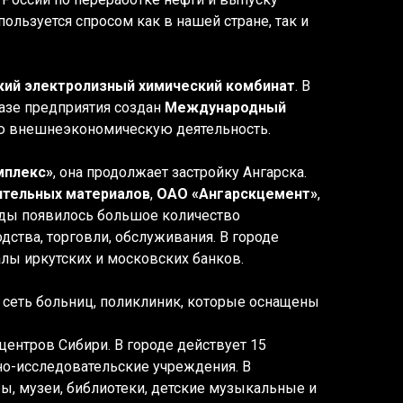
ользуется спросом как в нашей стране, так и
кий электролизный химический комбинат
. В
базе предприятия создан
Международный
ою внешнеэкономическую деятельность.
мплекс»
, она продолжает застройку Ангарска.
ительных материалов
,
ОАО «Ангарскцемент»
,
годы появилось большое количество
ства, торговли, обслуживания. В городе
лы иркутских и московских банков.
 сеть больниц, поликлиник, которые оснащены
центров Сибири. В городе действует 15
но-исследовательские учреждения. В
ры, музеи, библиотеки, детские музыкальные и