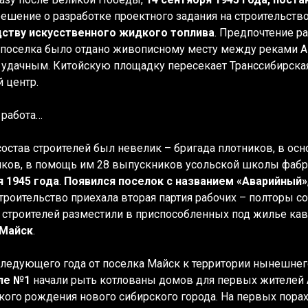
решение о разработке проектного задания на строительст
ству искусственного жидкого топлива
. Предпочтение 
 поселка было отдано живописному месту между реками Ан
 удачным. Китойскую площадку пересекает Транссибирская
й центр.
 работа…
остав строителей был невелик – бригада плотников, в ос
ков, в помощь им 28 выпускников усольской школы фабри
я 1945 года
.
Появился поселок с названием «Аварийный»
троительство приехала вторая партия рабочих – полторы с
строителей разместили в приспособленных под жилье кава
 Майск
.
ледующего года от поселка Майск к территории нынешнег
ле №1
начали рыть котлованы домов для первых жителей 
кого рождения нового сибирского города. На первых пора