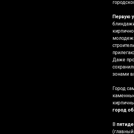
городско
Первую у
блиндажи
кирпично
молодежн
строител
прилегаю
Даже про
сохранил
зонами вн
Город са
каменные
кирпичны
город об
В
пятиде
(главный