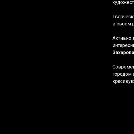
художест
Творческ
в своем 
Активно 
интересн
Захаров
Современ
городом 
красивую