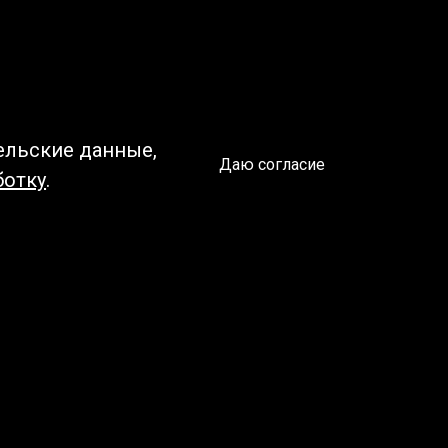
ельские данные,
Даю согласие
ботку
.
Спроси библиотекаря
чредитель:
омитет по культуре и молодежной политике АГО
езависимая оценка качества библиотечных услуг