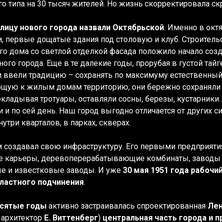
го типа на 30 тысяч жителей. Но жизнь скорректировала с
лицу нового города назвали Октябрьской
. Именно в ок
, первые дощатые здания под столовую и клуб. Строительс
го дома со светлой отделкой фасада положило начало соз
ого города. Еще в те далекие годы, прорубая в густой тайг
и ввели традицию – сохранять по максимуму естественный
щую к жилым домам территорию, они бережно сохраняли п
кладывая тротуары, оставляли сосны, березы, кустарники
и и по сей день. Наш город выгодно отличается от других
утри кварталов, в парках, скверах.
м создавал свою инфраструктуру. Его первыми предприяти
 карьеры, деревоперерабатывающие комбинаты, заводы п
е и известковые заводы. И уже
30 мая 1951 года рабочи
ластного подчинения
.
сятые годы
активно застраивалась спроектированная
Лен
 архитектор
Е. Виттенберг
)
центральная часть города и 