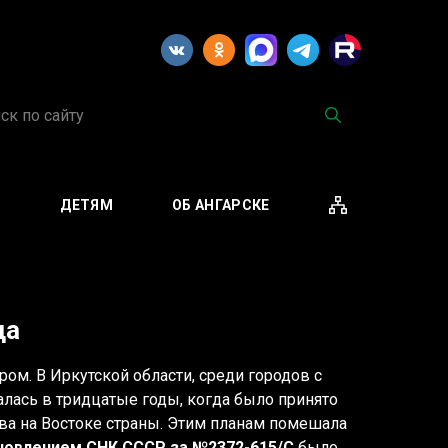
М
ДЕТЯМ
ОБ АНГАРСКЕ
да
ом. В Иркутской области, среди городов с
чалась в тридцатые годы, когда было принято
ва на Востоке страны. Этим планам помешала
ановлением СНК СССР за №2372-615/С
было