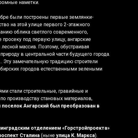
кромные наметки.
тябре были построены первые землянки-
тво на этой улице первого 2-этажного
данию облика светлого современного,
е просеку под первую улицу, ангарские
 лесной массив. Поэтому, обустраивая
рироду в центральной части будущего города.
…. Эту замечательную традицию строители
 сибирских городов естественными зелеными
ями стали строительные, гравийные и
о производству становых материалов,
й поселок Ангарский был преобразован в
инградским отделением «Горстройпроекта»
проспект Сталина
(ныне
улица К. Маркса
).