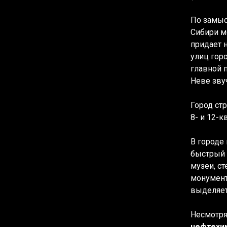
По замыс
Сибири м
придает 
улиц гор
главной 
Неве звуч
Город ст
8- и 12-
В городе
быстрый 
музеи, с
монумент
выделяе
Несмотря
нефтехи