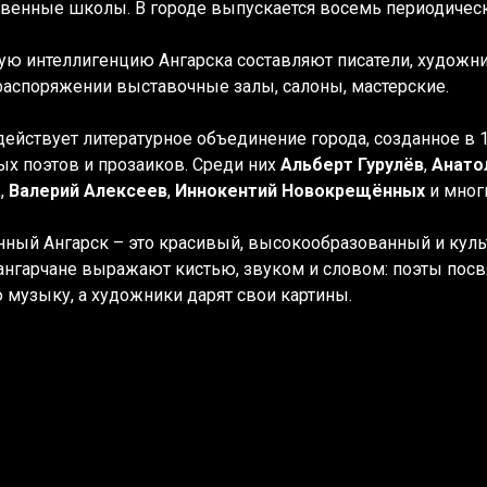
венные школы. В городе выпускается восемь периодически
ую интеллигенцию Ангарска составляют писатели, художн
распоряжении выставочные залы, салоны, мастерские.
действует литературное объединение города, созданное в 
ых поэтов и прозаиков. Среди них
Альберт Гурулёв
,
Анато
а
,
Валерий Алексеев
,
Иннокентий Новокрещённых
и мног
ный Ангарск – это красивый, высокообразованный и кул
ангарчане выражают кистью, звуком и словом: поэты пос
 музыку, а художники дарят свои картины.