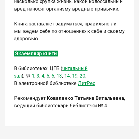
насколько хрупка жизнь, какой колоссальный
вред наносят организму вредные привычки.
Книга заставляет задуматься, правильно ли
мы ведем себя по отношению к себе и своему
здоровью.
Экземпляр книги
В библиотеках: ЦГБ (
читальный
зал
),
№
1
,
3
,
4
,
5
,
6
,
13
,
14
,
19
,
20
.
В электронной библиотеке
ЛитР
ес
.
Рекомендует
Коваленко Татьяна Витальевна
,
ведущий библиотекарь библиотеки № 4