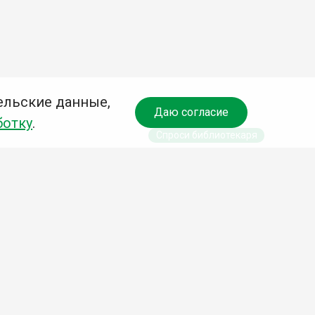
ельские данные,
Даю согласие
ботку
.
Спроси библиотекаря
чредитель:
омитет по культуре и молодежной политике АГО
езависимая оценка качества библиотечных услуг