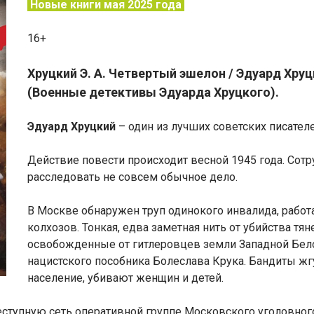
Новые книги мая 2025 года
16+
Хруцкий Э. А. Четвертый эшелон / Эдуард Хруцки
(Военные детективы Эдуарда Хруцкого).
Эдуард Хруцкий
– один из лучших советских писател
Действие повести происходит весной 1945 года. Сот
расследовать не совсем обычное дело.
В Москве обнаружен труп одинокого инвалида, раб
колхозов. Тонкая, едва заметная нить от убийства тян
освобожденные от гитлеровцев земли Западной Бело
нацистского пособника Болеслава Крука. Бандиты жг
население, убивают женщин и детей.
ступную сеть оперативной группе Московского уголовног