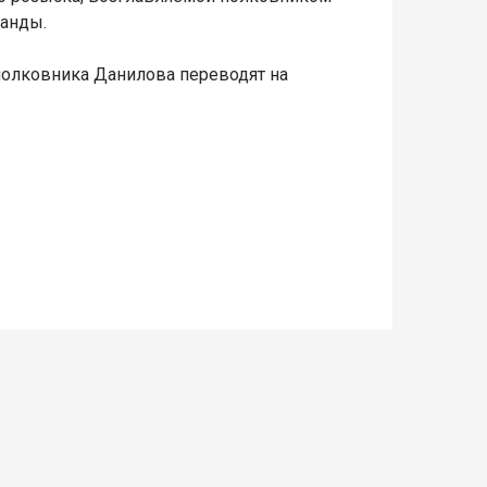
банды.
а полковника Данилова переводят на