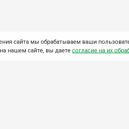
ения сайта мы обрабатываем ваши пользоват
 на нашем сайте, вы даете
согласие на их обра
Мы в социальных сетях –
#Библиотеки_Ангарска
У
К
Н
Приглашаем Вас в наши библиотеки!
Добавьте отзыв