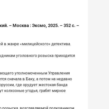
й. – Москва : Эксмо, 2025. – 352 с. –
ей в жанре «милицейского» детектива.
рудникам уголовного розыска приходится
отающего уполномоченным Управления
ется сначала в Баку, а потом на недавно
руссии, где орудует жестокая банда
ут колхозные угодья, грабят мирное
о розыска, возглавляемой полковником