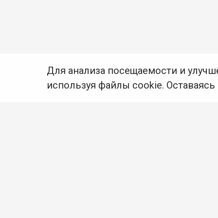
Для анализа посещаемости и улучш
используя файлы cookie. Оставаясь
© Муниципальное бюджетное учреждение культуры
Ангарского городского округа «Централизованная
библиотечная система» (МБУК «ЦБС»), 2026
Адрес
: 665841, Иркутская обл., г. Ангарск,
17 микрорайон, дом 4
Телефоны
:
+7 (3955) 55‑10‑22, 55‑09‑61, 55‑09‑69