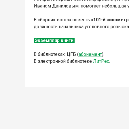
Иваном Даниловым, помогает небольшая ул
В сборник вошла повесть
«101-й километр
должность начальника уголовного розыска
Экземпляр книги
В библиотеках: ЦГБ (
абонемент
).
В электронной библиотеке
Л
итР
ес
.