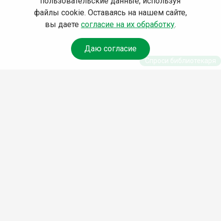
пользовательские данные, используя
файлы cookie. Оставаясь на нашем сайте,
вы даете
согласие на их обработку
.
Даю согласие
Спроси библиотекаря
© Муниципальное бюджетное учреждение культуры
Ангарского городского округа «Централизованная
библиотечная система» (МБУК «ЦБС»), 2026
Адрес
: 665841, Иркутская обл., г. Ангарск, 17 микрорайон,
дом 4
Телефоны
:
+7 (3955) 55‑10‑22, 55‑09‑61, 55‑09‑69
Факс
:
+7 (3955) 55‑47‑19
Электронная почта
:
cbs-angarsk@yandex.ru