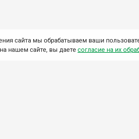
ения сайта мы обрабатываем ваши пользоват
 на нашем сайте, вы даете
согласие на их обра
Мы в социальных сетях –
#Библиотеки_Ангарска
У
К
Н
Приглашаем Вас в наши библиотеки!
Добавьте отзыв
Примите участие в опросе