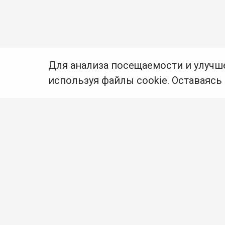
Для анализа посещаемости и улучш
используя файлы cookie. Оставаясь
© Муниципальное бюджетное учреждение культуры
Ангарского городского округа «Централизованная
библиотечная система» (МБУК «ЦБС»), 2026
Адрес
: 665841, Иркутская обл., г. Ангарск,
17 микрорайон, дом 4
Телефоны
:
+7 (3955) 55‑10‑22, 55‑09‑61, 55‑09‑69
Факс
:
+7 (3955) 55‑47‑19