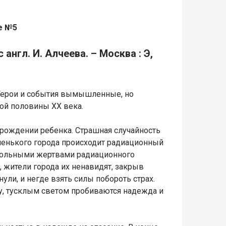
е №5
 англ. И. Алчеева. – Москва : Э,
 Герои и события вымышленные, но
ой половины XX века.
рождении ребенка. Страшная случайность
аленького города происходит радиационный
евольными жертвами радиационного
, жители города их ненавидят, закрыв
ули, и негде взять силы побороть страх.
у, тусклым светом пробиваются надежда и