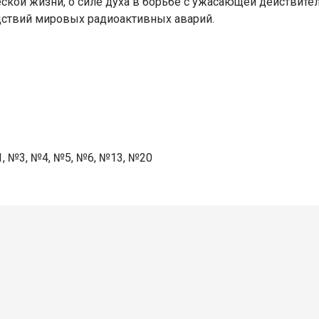
ской жизни, о силе духа в борьбе с ужасающей действител
дствий мировых радиоактивных аварий.
1, №3, №4, №5, №6, №13, №20