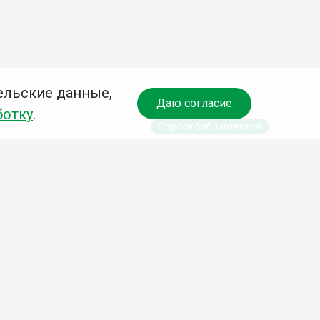
ельские данные,
Даю согласие
ботку
.
Спроси библиотекаря
чредитель:
омитет по культуре и молодежной политике АГО
езависимая оценка качества библиотечных услуг