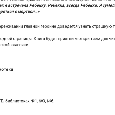
ах я встречала Ребекку. Ребекка, всегда Ребекка. Я суме
ороться с мертвой…»
реживаний главной героине доведется узнать страшную т
едней страницы. Книга будет приятным открытием для ч
ской классики.
иотеки
Б, библиотеках №1, №3, №6.