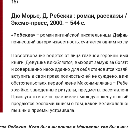
16+
Дю Морье, Д. Ребекка : роман, рассказы 
Эксмо-пресс, 2000. – 544 с.
«Ребекка»
– роман английской писательницы
Дафны
принесший автору известность, считается одним из л
Повествование ведется от лица главной героини, имя 
книги. Девушка влюбляется, выходит замуж за богат
и совершенно неожиданно для себя становится хозя
вступить в свои права полностью ей не суждено, вин
обстоятельствах первой жене Максимиллиана – Ребе
хозяйке: заведенные ритуалы, предметы, расставле
Прислуга то и дело сравнивает молодую жену с пог
предаются воспоминаниям о том, какой великолепной
пышные приемы устраивала.
гда Ребекка. Куда бы я ни пошла в Мэндерли, где бы я ни