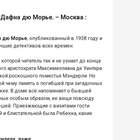
/ Дафна дю Морье. – Москва :
 дю Морье
, опубликованный в 1938 году и
учших детективов всех времен.
которой читатель так и не узнает до конца
ого аристократа Максимиллиана де Уинтера
йкой роскошного поместья Мэндерли. Но
ой чему память о погибшей при загадочных
кке. В доме всё напоминает о бывшей
нные особым образом, ее вещи повсюду.
ибшей. Приезжающие с визитами гости
 и блистательной была Ребекка, какие
 сидела, даже