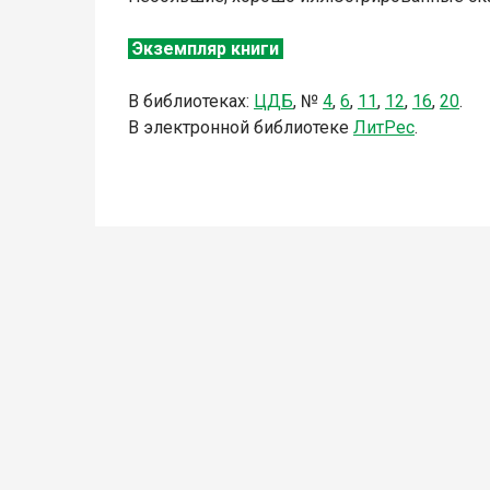
Экземпляр книги
В библиотеках:
ЦДБ
,
№
4
,
6
,
11
,
12
,
16
,
20
.
В электронной библиотеке
Л
итР
ес
.