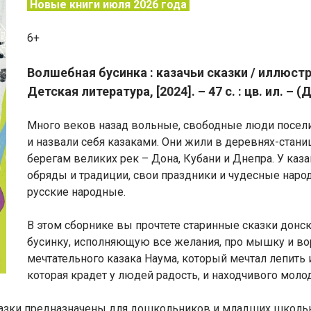
Новые книги июля 2026 года
6+
Волшебная бусинка : казачьи сказки / иллюст
Детская литература, [2024]. – 47 с. : цв. ил. – 
Много веков назад вольные, свободные люди посели
и назвали себя казаками. Они жили в деревнях-стан
берегам великих рек – Дона, Кубани и Днепра. У ка
обряды и традиции, свои праздники и чудесные наро
русские народные.
В этом сборнике вы прочтете старинные сказки донс
бусинку, исполняющую все желания, про мышку и вор
мечтательного казака Наума, который мечтал лепить 
которая крадет у людей радость, и находчивого моло
азки предназначены для дошкольников и младших школь