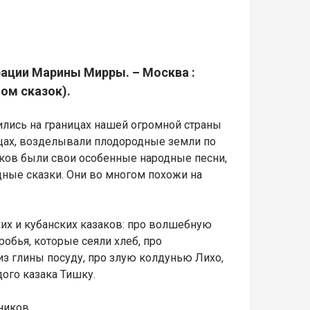
рации Марины Мирры. – Москва :
(Дом сказок).
лись на границах нашей огромной страны
ицах, возделывали плодородные земли по
заков были свои особенные народные песни,
дные сказки. Они во многом похожи на
ких и кубанских казаков: про волшебную
обья, которые сеяли хлеб, про
из глины посуду, про злую колдунью Лихо,
дого казака Тишку.
ников.