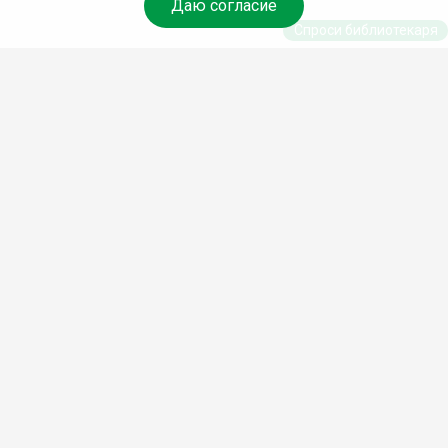
Даю согласие
Спроси библиотекаря
© Муниципальное бюджетное учреждение культуры
Ангарского городского округа «Централизованная
библиотечная система» (МБУК «ЦБС»), 2026
Адрес
: 665841, Иркутская обл., г. Ангарск, 17 микрорайон,
дом 4
Телефоны
:
+7 (3955) 55‑10‑22, 55‑09‑61, 55‑09‑69
Факс
:
+7 (3955) 55‑47‑19
Электронная почта
:
cbs-angarsk@yandex.ru
Мы в социальных сетях –
#Библиотеки_Ангарска