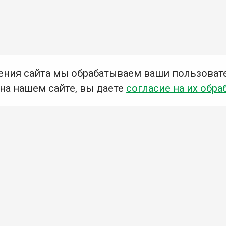
ения сайта мы обрабатываем ваши пользоват
 на нашем сайте, вы даете
согласие на их обра
Мы в социальных сетях –
#Библиотеки_Ангарска
У
К
Н
Приглашаем Вас в наши библиотеки!
Добавьте отзыв