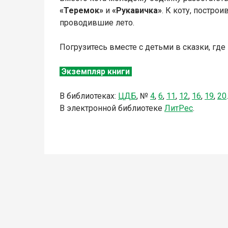
«Теремок»
и
«Рукавичка»
. К коту, постро
проводившие лето.
Погрузитесь вместе с детьми в сказки, гд
Экземпляр книги
В библиотеках:
ЦДБ
,
№
4
,
6
,
11
,
12
,
16
,
1
9
,
20
.
В электронной библиотеке
Л
итР
ес
.