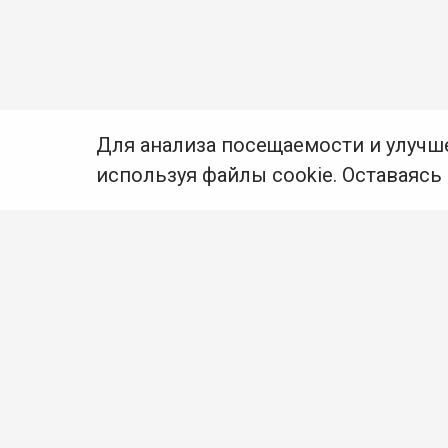
Для анализа посещаемости и улучш
используя файлы cookie. Оставаясь
© Муниципальное бюджетное учреждение культуры
Ангарского городского округа «Централизованная
библиотечная система» (МБУК «ЦБС»), 2026
Адрес
: 665841, Иркутская обл., г. Ангарск,
17 микрорайон, дом 4
Телефоны
:
+7 (3955) 55‑10‑22, 55‑09‑61, 55‑09‑69