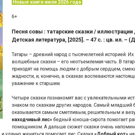
Новые книги июля 2026 года
6+
Песня совы : татарские сказки / иллюстрации
Детская литература, [2025]. – 47 с. : цв. ил. – 
Татары – древний народ с тысячелетней историей. Их
волшебные сказки – его неотъемлемая часть. В тата
приходят на помощь людям с добрым сердцем, смекал
жадности, и, конечно, в сказках воспеваются настоя
уважение к старшим.
Четыре сказки познакомят вас с увлекательными ис
знаком по сказкам других народов. Самый младший бр
оказывается самым сметливым, решительным и везу
находчивый лис»
бедный юноша-сирота помогает ране
помощником. А дальше сюжет сказки очень напомин
 и удачно жениться помогает лис. Сказка
«Добрый кот»
на