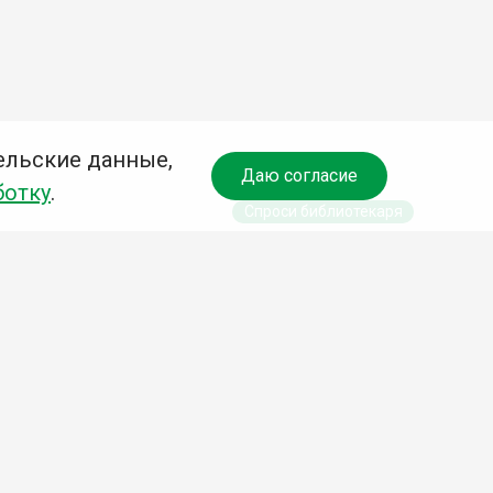
ельские данные,
Даю согласие
ботку
.
Спроси библиотекаря
чредитель:
омитет по культуре и молодежной политике АГО
езависимая оценка качества библиотечных услуг