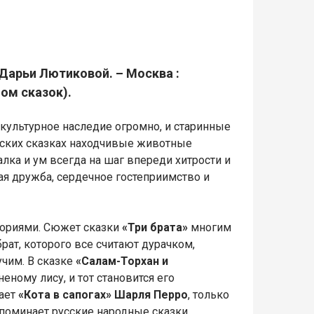
 Дарьи Лютиковой. – Москва :
(Дом сказок).
 культурное наследие огромно, и старинные
рских сказках находчивые животные
ка и ум всегда на шаг впереди хитрости и
щая дружба, сердечное гостеприимство и
ториями. Сюжет сказки
«Три брата»
многим
ат, которого все считают дурачком,
чим. В сказке
«Салам-Торхан и
ному лису, и тот становится его
ает
«Кота в сапогах» Шарля Перро
, только
поминает русские народные сказки