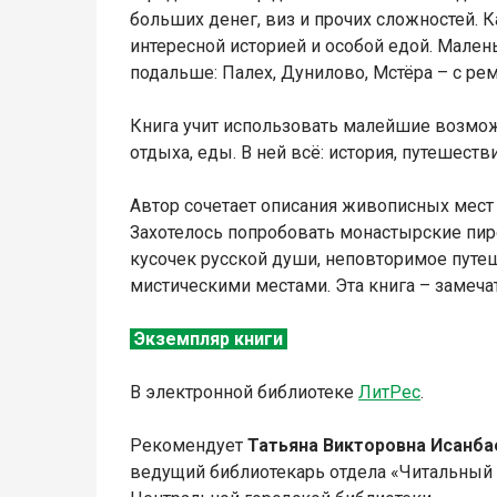
больших денег, виз и прочих сложностей. 
интересной историей и особой едой. Мале
подальше: Палех, Дунилово, Мстёра – с ре
Книга учит использовать малейшие возможн
отдыха, еды. В ней всё: история, путешеств
Автор сочетает описания живописных мест 
Захотелось попробовать монастырские пир
кусочек русской души, неповторимое путе
мистическими местами. Эта книга – замеча
Экземпляр книги
В электронной библиотеке
Л
итР
ес
.
Рекомендует
Татьяна Викторовна
Исанба
ведущий библиотекарь отдела «Читальный 