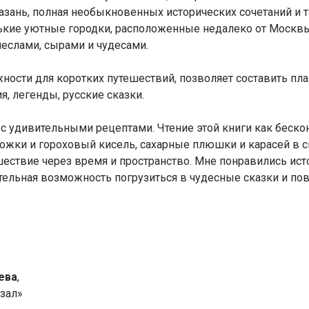
Казань, полная необыкновенных исторических сочетаний и 
нькие уютные городки, расположенные недалеко от Москвы
меслами, сырами и чудесами.
ости для коротких путешествий, позволяет составить пла
ия, легенды, русские сказки.
с удивительными рецептами. Чтение этой книги как бескон
ожки и гороховый кисель, сахарные плюшки и карасей в см
шествие через время и пространство. Мне понравились ис
тельная возможность погрузиться в чудесные сказки и по
ева
,
зал»