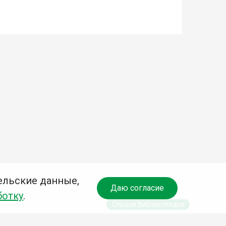
ельские данные,
Даю согласие
ботку
.
Спроси библиотекаря