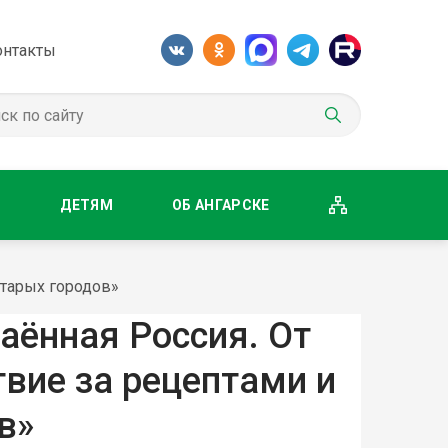
онтакты
М
ДЕТЯМ
ОБ АНГАРСКЕ
старых городов»
ённая Россия. От
твие за рецептами и
в»