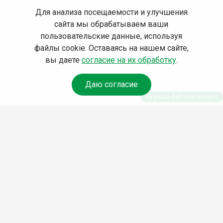
Для анализа посещаемости и улучшения
сайта мы обрабатываем ваши
пользовательские данные, используя
файлы cookie. Оставаясь на нашем сайте,
вы даете
согласие на их обработку
.
Даю согласие
Спроси библиотекаря
© Муниципальное бюджетное учреждение культуры
Ангарского городского округа «Централизованная
библиотечная система» (МБУК «ЦБС»), 2026
Адрес
: 665841, Иркутская обл., г. Ангарск, 17 микрорайон,
дом 4
Телефоны
:
+7 (3955) 55‑10‑22, 55‑09‑61, 55‑09‑69