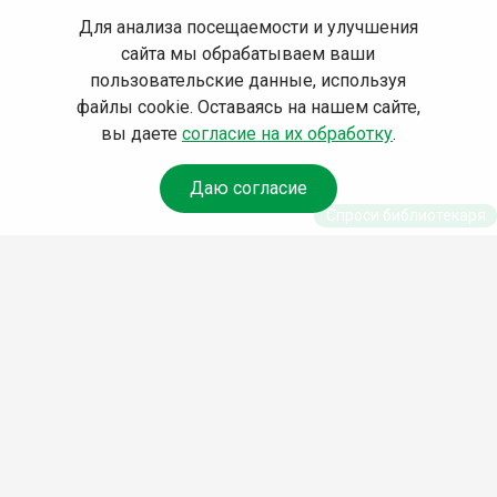
Для анализа посещаемости и улучшения
сайта мы обрабатываем ваши
пользовательские данные, используя
файлы cookie. Оставаясь на нашем сайте,
вы даете
согласие на их обработку
.
Даю согласие
Спроси библиотекаря
© Муниципальное бюджетное учреждение культуры
Ангарского городского округа «Централизованная
библиотечная система» (МБУК «ЦБС»), 2026
Адрес
: 665841, Иркутская обл., г. Ангарск, 17 микрорайон,
дом 4
Телефоны
:
+7 (3955) 55‑10‑22, 55‑09‑61, 55‑09‑69