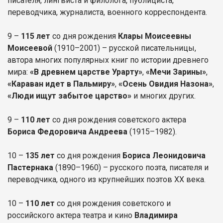
писателя, лингвиста и филолога, публициста,
переводчика, журналиста, военного корреспондента.
9 –
115 лет
со дня рождения
Клары Моисеевны
Моисеевой
(1910–2001) – русской писательницы,
автора многих популярных книг по истории древнего
мира:
«В древнем царстве Урарту»
,
«Мечи Зарины»
,
«Караван идет в Пальмиру»
,
«Осень Овидия Назона»
,
«Люди ищут забытое царство»
и многих других.
9 –
110 лет
со дня рождения советского актера
Бориса Федоровича Андреева
(1915–1982).
10 –
135 лет
со дня рождения
Бориса Леонидовича
Пастернака
(1890–1960) – русского поэта, писателя и
переводчика, одного из крупнейших поэтов XX века.
10 –
110 лет
со дня рождения советского и
российского актера театра и кино
Владимира