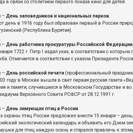
да в связи со столетием первого показа кино для детей.
я –
День заповедников и национальных парков
.
тот день в 1916 году был образован первый в России при
гузинский (Республика Бурятия).
я –
День работника прокуратуры Российской Федерации
нваря 1722 г. Петр I издал указ, в соответствии с которы
ба. Отмечается в соответствии с указом Президента России 
я –
День российской печати
(профессиональный праздник)
703 году в Москве вышла в свет первая русская газета «В
ния и памяти, случившихся в Московском Государстве и во
зидиума Верховного Совета РСФСР от 28.12.1991 г.
я –
День зимующих птиц в России
.
з охраны птиц России предложил внести 15 января – день, 
сийский экологический календарь и объявить его Днем зи
мушки для птиц каждую осень и старался привлечь к этом