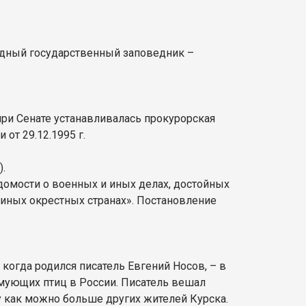
родный государственный заповедник –
.
м при Сенате устанавливалась прокурорская
от 29.12.1995 г.
.
едомости о военных и иных делах, достойных
 иных окрестных странах». Постановление
когда родился писатель Евгений Носов, – в
мующих птиц в России. Писатель вешал
у как можно больше других жителей Курска.