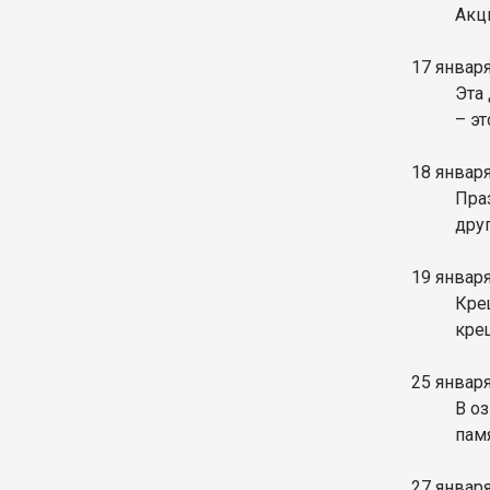
Акц
17 январ
Эта
– э
18 январ
Пра
друг
19 январ
Кре
кре
25 январ
В о
памя
27 январ