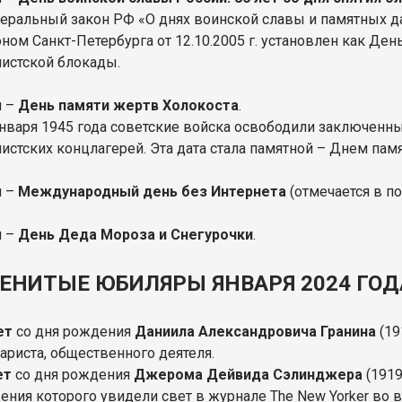
еральный закон РФ «О днях воинской славы и памятных дата
оном Санкт-Петербурга от 12.10.2005 г. установлен как Де
истской блокады.
я –
День памяти жертв Холокоста
.
января 1945 года советские войска освободили заключенн
истских концлагерей. Эта дата стала памятной – Днем пам
я –
Международный день без Интернета
(отмечается в п
я –
День Деда Мороза и Снегурочки
.
ЕНИТЫЕ ЮБИЛЯРЫ ЯНВАРЯ 2024 ГОД
ет
со дня рождения
Даниила Александровича Гранина
(19
ариста, общественного деятеля.
ет
со дня рождения
Джерома Дейвида Сэлинджера
(1919
ения которого увидели свет в журнале The New Yorker во в