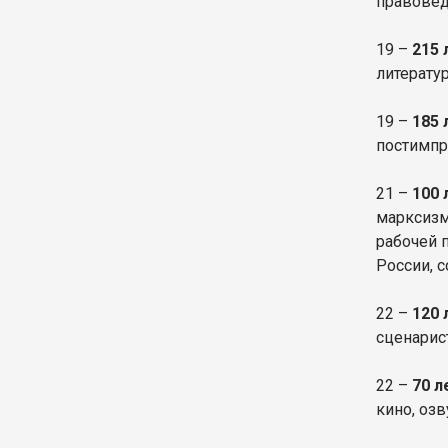
правовед
19 –
215 
литерату
19 –
185 
постимпр
21 –
100 
марксизм
рабочей 
России, 
22 –
120
сценарис
22 –
70 л
кино, оз