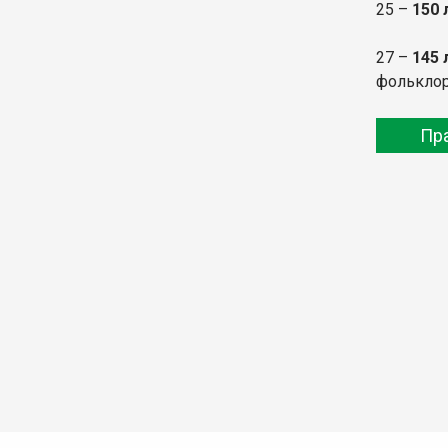
25 –
150 
27 –
145 
фольклор
Пр