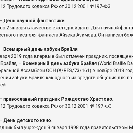
 112 Трудового кодекса РФ от 30.12.2001 №197-ФЗ
 –
День научной фантастики
.
ор 2 января в качестве ежегодной даты Дня научной фанта
естного писателя-фантаста Айзека Азимова. Он написал бо
 –
Всемирный день азбуки Брайля
.
нваря 2019 года впервые был отмечен праздник, посвяще
 Брайля, –
Всемирный день азбуки Брайля
(World Braille 
еральной Ассамблеи ООН (A/RES/73/161) в ноябре 2018 го
чении азбуки Брайля как одного из средств общения для п
ей.
 –
православный праздник Рождество Христово
.
 112 Трудового кодекса РФ от 30.12.2001 № 197-ФЗ
 –
День детского кино
.
здник был учрежден 8 января 1998 года правительством 