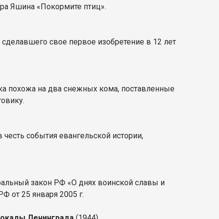
ра Яшина «Покормите птиц».
 сделавшего свое первое изобретение в 12 лет
ка похожа на два снежных кома, поставленные
еговику.
 честь события евангельской истории,
ральный закон РФ «О днях воинской славы и
РФ от 25 января 2005 г.
блокады Ленинграда
(1944).