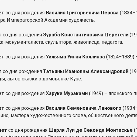
лет
со дня рождения
Василия Григорьевича Перова
(1834–1
ра Императорской Академии художеств.
т
со дня рождения
Зураба Константиновича Церетели
(19
а-монументалиста, скульптора, живописца, педагога.
ет
со дня рождения
Уильяма Уилки Коллинза
(1824–1889) –
ет
со дня рождения
Татьяны Ивановны Александровой
(19
ы, автор сказки о домовенке Кузе.
лет
со дня рождения
Харуки Мураками
(1949) – японского п
лет
со дня рождения
Василия Семеновича Ланового
(1934–
кино, мастера художественного слова, общественного деяте
 лет
со дня рождения
Шарля Луи де Секонда Монтескье
(