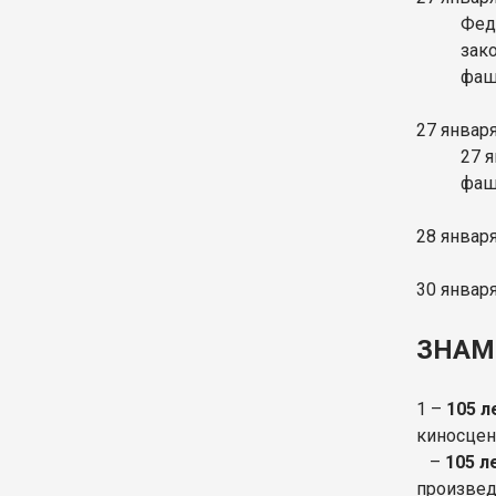
Фед
зак
фаш
27 январ
27 
фаш
28 январ
30 январ
ЗНАМ
1 –
105 л
киносцен
–
105 л
произвед