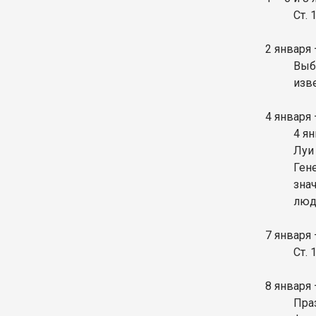
Ст.
2 января
Выб
изв
4 января
4 я
Луи
Ген
зна
люд
7 января
Ст.
8 января
Пра