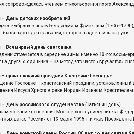
ия сопровождалась чтением стихотворения поэта Александ
я –
День детских изобретений
.
 дата выбрана в честь Бенджамина Франклина (1706–1790),
то были ласты для плавания, которые надевались на руки.
я –
Всемирный день снеговика
.
здник отмечается в середине зимы именно 18-го: восьмер
 на друга. А единичка – на метлу, что часто «вручается» сн
я –
православный праздник Крещение Господне
.
щение Господне – христианский праздник, установленный в
щения Иисуса Христа в реке Иордан Иоанном Крестителем.
я –
День российского студенчества
(Татьянин день).
знаменование основания Московского университета. Феде
тных датах России» от 13 марта 1995 г. и указ Президента 
я –
День воинской славы России. 80 лет со дня снятия 