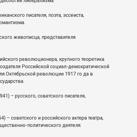
идеологии либерализма.
иканского писателя, поэта, эссеиста,
романтизма.
ского живописца, представителя
сийского революционера, крупного теоретика
 создателя Российской социал-демократической
еля Октябрьской революции 1917 го да в
сударства.
941) – русского, советского писателя,
4) – советского и российского актера театра,
бщественно-политического деятеля.