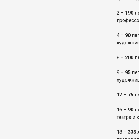
2 –
190 
профессо
4 –
90 ле
художник
8 –
200 л
9 –
95 л
художниц
12 –
75 
16 –
90 
театра и 
18 –
335