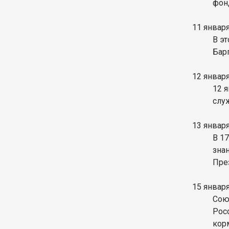
фон
11 январ
В э
Бар
12 январ
12 я
служ
13 январ
В 1
зна
Пре
15 январ
Сою
Рос
кор