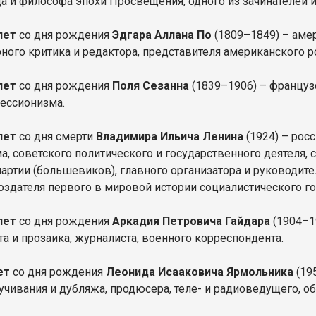
а и философа эпохи Просвещения, одного из зачинателей 
лет
со дня рождения
Эдгара Аллана По
(1809–1849) – амер
рного критика и редактора, представителя американского 
лет
со дня рождения
Поля Сезанна
(1839–1906) – француз
ессионизма.
лет
со дня смерти
Владимира Ильича Ленина
(1924) – рос
а, советского политического и государственного деятеля,
партии (большевиков), главного организатора и руководит
создателя первого в мировой истории социалистического го
 лет
со дня рождения
Аркадия Петровича Гайдара
(1904–1
та и прозаика, журналиста, военного корреспондента.
ет
со дня рождения
Леонида Исааковича Ярмольника
(195
вучивания и дубляжа, продюсера, теле- и радиоведущего, о