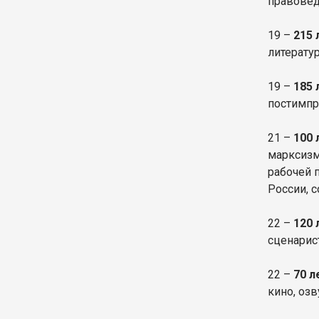
правовед
19 –
215 
литерату
19 –
185 
постимпр
21 –
100 
марксизм
рабочей 
России, 
22 –
120
сценарис
22 –
70 л
кино, оз