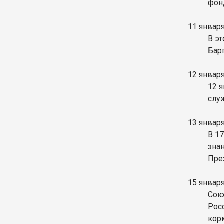
фон
11 январ
В э
Бар
12 январ
12 я
служ
13 январ
В 1
зна
Пре
15 январ
Сою
Рос
кор