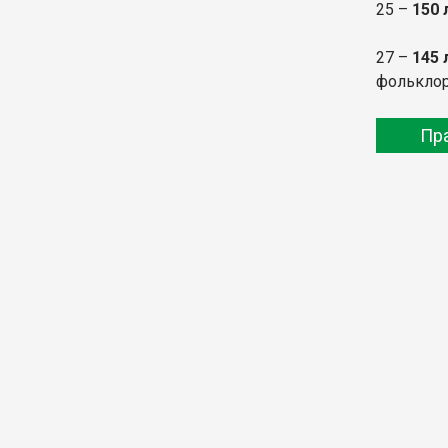
25 –
150 
27 –
145 
фольклор
Пр