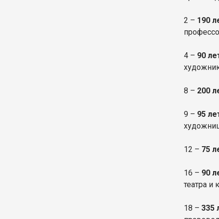
2 –
190 
профессо
4 –
90 ле
художник
8 –
200 л
9 –
95 л
художниц
12 –
75 
16 –
90 
театра и 
18 –
335