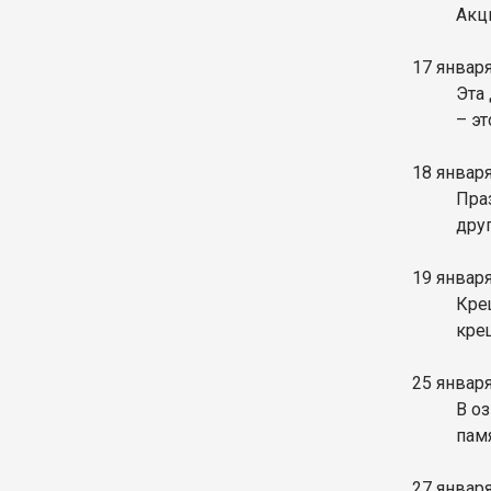
Акц
17 январ
Эта
– э
18 январ
Пра
друг
19 январ
Кре
кре
25 январ
В о
памя
27 январ