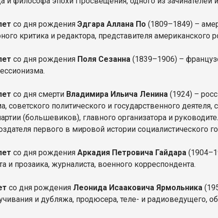
а и философа эпохи Просвещения, одного из зачинателей 
лет
со дня рождения
Эдгара Аллана По
(1809–1849) – амер
рного критика и редактора, представителя американского 
лет
со дня рождения
Поля Сезанна
(1839–1906) – француз
ессионизма.
лет
со дня смерти
Владимира Ильича Ленина
(1924) – рос
а, советского политического и государственного деятеля,
партии (большевиков), главного организатора и руководит
создателя первого в мировой истории социалистического го
 лет
со дня рождения
Аркадия Петровича Гайдара
(1904–1
та и прозаика, журналиста, военного корреспондента.
ет
со дня рождения
Леонида Исааковича Ярмольника
(195
вучивания и дубляжа, продюсера, теле- и радиоведущего, о