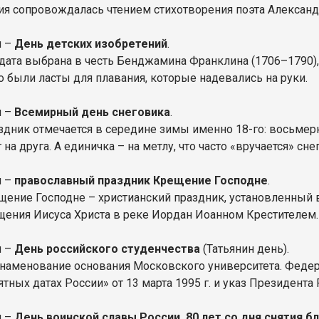
ия сопровождалась чтением стихотворения поэта Александ
я –
День детских изобретений
.
 дата выбрана в честь Бенджамина Франклина (1706–1790),
то были ласты для плавания, которые надевались на руки.
я –
Всемирный день снеговика
.
здник отмечается в середине зимы именно 18-го: восьмер
 на друга. А единичка – на метлу, что часто «вручается» сн
я –
православный праздник Крещение Господне
.
щение Господне – христианский праздник, установленный в
щения Иисуса Христа в реке Иордан Иоанном Крестителем.
я –
День российского студенчества
(Татьянин день).
знаменование основания Московского университета. Феде
тных датах России» от 13 марта 1995 г. и указ Президента 
я –
День воинской славы России. 80 лет со дня снятия 