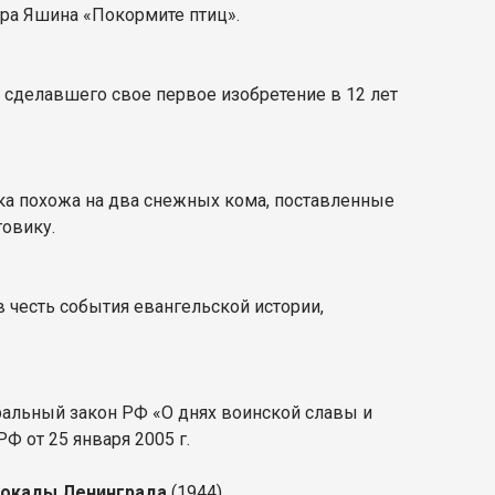
ра Яшина «Покормите птиц».
 сделавшего свое первое изобретение в 12 лет
ка похожа на два снежных кома, поставленные
еговику.
 честь события евангельской истории,
ральный закон РФ «О днях воинской славы и
РФ от 25 января 2005 г.
блокады Ленинграда
(1944).