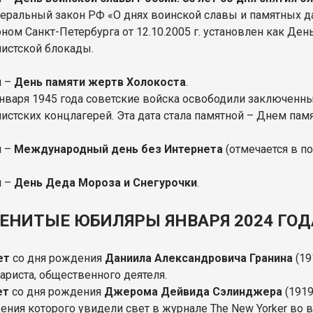
еральный закон РФ «О днях воинской славы и памятных дата
оном Санкт-Петербурга от 12.10.2005 г. установлен как Де
истской блокады.
я –
День памяти жертв Холокоста
.
января 1945 года советские войска освободили заключенн
истских концлагерей. Эта дата стала памятной – Днем пам
я –
Международный день без Интернета
(отмечается в п
я –
День Деда Мороза и Снегурочки
.
ЕНИТЫЕ ЮБИЛЯРЫ ЯНВАРЯ 2024 ГОД
ет
со дня рождения
Даниила Александровича Гранина
(19
ариста, общественного деятеля.
ет
со дня рождения
Джерома Дейвида Сэлинджера
(1919
ения которого увидели свет в журнале The New Yorker во в