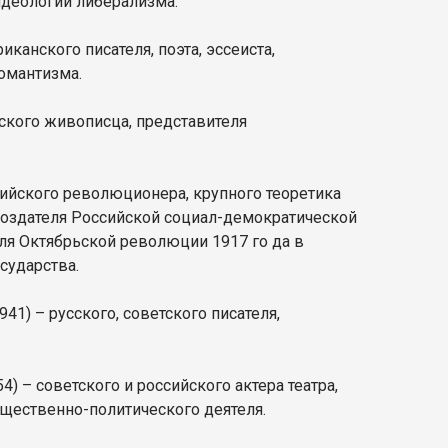
идеологии либерализма.
иканского писателя, поэта, эссеиста,
романтизма.
ского живописца, представителя
сийского революционера, крупного теоретика
 создателя Российской социал-демократической
еля Октябрьской революции 1917 го да в
сударства.
941) – русского, советского писателя,
4) – советского и российского актера театра,
бщественно-политического деятеля.