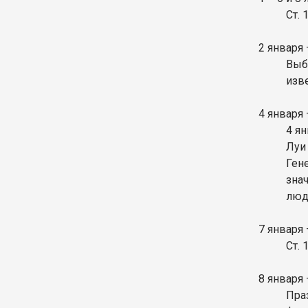
Ст.
2 января
Выб
изв
4 января
4 я
Луи
Ген
зна
люд
7 января
Ст.
8 января
Пра