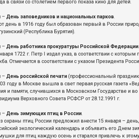
да в связи со столетием первого показа кино для детей.
я –
День заповедников и национальных парков
.
тот день в 1916 году был образован первый в России при
гузинский (Республика Бурятия).
я –
День работника прокуратуры Российской Федерации
нваря 1722 г. Петр I издал указ, в соответствии с которы
ба. Отмечается в соответствии с указом Президента России 
я –
День российской печати
(профессиональный праздник)
703 году в Москве вышла в свет первая русская газета «В
ния и памяти, случившихся в Московском Государстве и во
зидиума Верховного Совета РСФСР от 28.12.1991 г.
я –
День зимующих птиц в России
.
з охраны птиц России предложил внести 15 января – день, 
сийский экологический календарь и объявить его Днем зи
мушки для птиц каждую осень и старался привлечь к этом