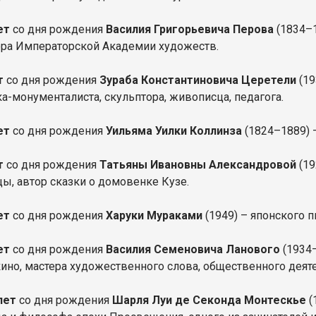
лет
со дня рождения
Василия Григорьевича Перова
(1834–1
ра Императорской Академии художеств.
т
со дня рождения
Зураба Константиновича Церетели
(19
а-монументалиста, скульптора, живописца, педагога.
ет
со дня рождения
Уильяма Уилки Коллинза
(1824–1889) –
ет
со дня рождения
Татьяны Ивановны Александровой
(19
ы, автор сказки о домовенке Кузе.
лет
со дня рождения
Харуки Мураками
(1949) – японского п
лет
со дня рождения
Василия Семеновича Ланового
(1934–
кино, мастера художественного слова, общественного деяте
 лет
со дня рождения
Шарля Луи де Секонда Монтескье
(