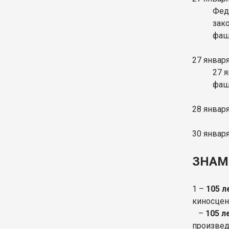
Фед
зак
фаш
27 январ
27 
фаш
28 январ
30 январ
ЗНАМ
1 –
105 л
киносцен
–
105 л
произвед