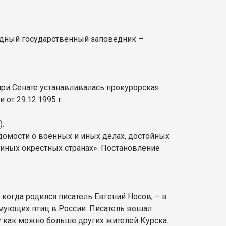
родный государственный заповедник –
.
м при Сенате устанавливалась прокурорская
от 29.12.1995 г.
.
едомости о военных и иных делах, достойных
 иных окрестных странах». Постановление
когда родился писатель Евгений Носов, – в
мующих птиц в России. Писатель вешал
у как можно больше других жителей Курска.