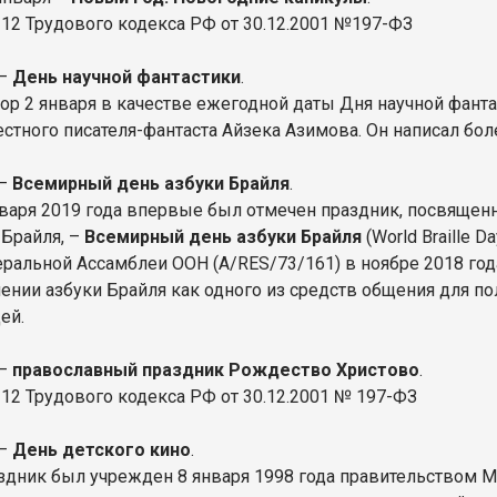
 112 Трудового кодекса РФ от 30.12.2001 №197-ФЗ
 –
День научной фантастики
.
ор 2 января в качестве ежегодной даты Дня научной фанта
естного писателя-фантаста Айзека Азимова. Он написал бо
 –
Всемирный день азбуки Брайля
.
нваря 2019 года впервые был отмечен праздник, посвяще
 Брайля, –
Всемирный день азбуки Брайля
(World Braille 
еральной Ассамблеи ООН (A/RES/73/161) в ноябре 2018 го
чении азбуки Брайля как одного из средств общения для п
ей.
 –
православный праздник Рождество Христово
.
 112 Трудового кодекса РФ от 30.12.2001 № 197-ФЗ
 –
День детского кино
.
здник был учрежден 8 января 1998 года правительством 