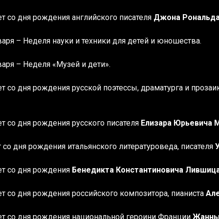
лет со дня рождения
английского писателя
Джона Рональда
варя – Неделя науки и техники для детей и юношества.
варя – Неделя «Музей и дети».
лет со дня рождения
русской поэтессы, драматурга и прозаи
лет со дня рождения
русского писателя
Елизара Юрьевича 
ет со дня рождения
итальянского литературоведа, писателя
лет со дня рождения
Бенедикта Константиновича Лившиц
лет со дня рождения
российского композитора, пианиста
Ал
лет со дня рождения
национальной героини Франции
Жанны