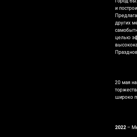
Город бы
и построи
Предлага
других м
самобытн
целью эф
высокока
Празднов
20 мая н
торжеств
широко п
2022
– М