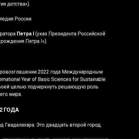
я детства»).
следия России
ератора
Петра I
(указ Президента Российской
 рождения Петра I»).
провозглашении 2022 года Международным
tional Year of Basic Sciences for Sustainable
 своей целью подчеркнуть решающую роль
его мира.
2 ГОДА
д Гвадалахара. Это двадцать второй город,