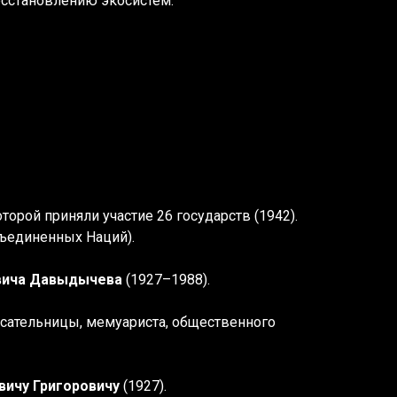
сстановлению экосистем.
торой приняли участие 26 государств (1942).
ъединенных Наций).
вича Давыдычева
(1927–1988).
писательницы, мемуариста, общественного
ичу Григоровичу
(1927).