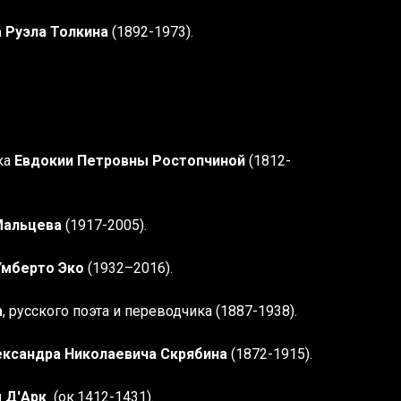
 Руэла Толкина
(1892-1973).
ка
Евдокии Петровны Ростопчиной
(1812-
Мальцева
(1917-2005).
Умберто Эко
(1932–2016).
а
, русского поэта и переводчика (1887-1938).
ександра Николаевича Скрябина
(1872-1915).
 Д'Арк
(ок.1412-1431).