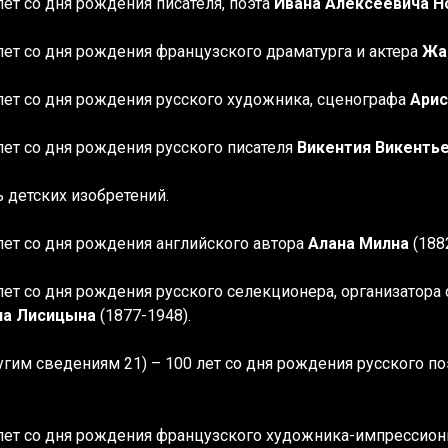
лет со дня рождения писателя, поэта
Ивана Алексеевича Н
 лет со дня рождения
французского драматурга и актера
Жа
 лет со дня рождения
русского художника, сценографа
Арис
 лет со дня рождения
русского писателя
Викентия Викенть
ь детских изобретений.
 лет со дня рождения
английского автора
Алана Милна
(188
 лет со дня рождения
русского селекционера, организатора
ча Лисицына
(1877-1948).
ругим сведениям 21) – 100 лет со дня рождения
русского п
 лет со дня рождения
французского художника-импрессион