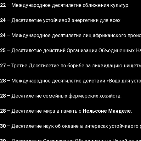
022
– Международное десятилетие сближения культур.
024
– Десятилетие устойчивой энергетики для всех.
024
– Международное десятилетие лиц африканского прои
025
– Десятилетие действий Организации Объединенных На
027
– Третье Десятилетие по борьбе за ликвидацию нищеты
028
– Международное десятилетие действий «Вода для усто
028
– Десятилетие семейных фермерских хозяйств.
028
– Десятилетие мира в память о
Нельсоне Манделе
.
030
– Десятилетие наук об океане в интересах устойчивого 