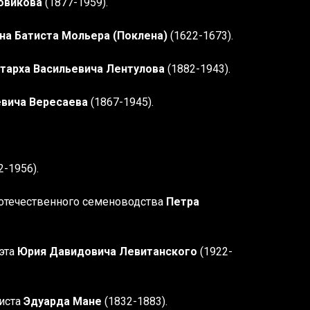
овикова
(1877-1959).
на Батиста Мольера (Поклена)
(1622-1673).
тарха Васильевича Лентулова
(1882-1943).
евича Вересаева
(1867-1945).
2-1956).
 отечественного семеноводства
Петра
оэта
Юрия Давидовича Левитанского
(1922-
иста
Эдуарда Мане
(1832-1883).