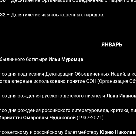
030
– Десятилетие Организации Объединенных Наций по во
032
– Десятилетие языков коренных народов.
ЯНВАРЬ
 былинного богатыря
Ильи Муромца
.
ет со дня подписания Декларации Объединенных Наций, в ко
огда впервые использовано понятие ООН (Организация Об
т со дня рождения русского детского писателя
Льва Ивано
ет со дня рождения
российского литературоведа, критика, 
Мариэтты Омаровны Чудаковой
(1937-2021).
т
советскому и российскому балетмейстеру
Юрию Николаев