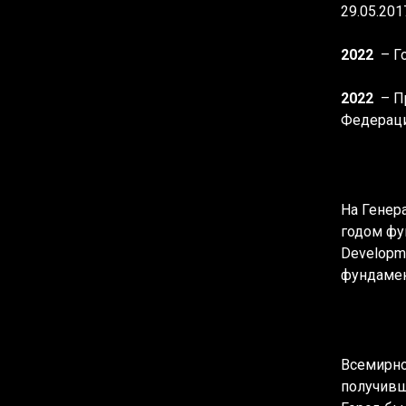
29.05.20
2022
– Г
2022
– П
Федерации
На Генер
годом фун
Developm
фундамен
Всемирно
получивш