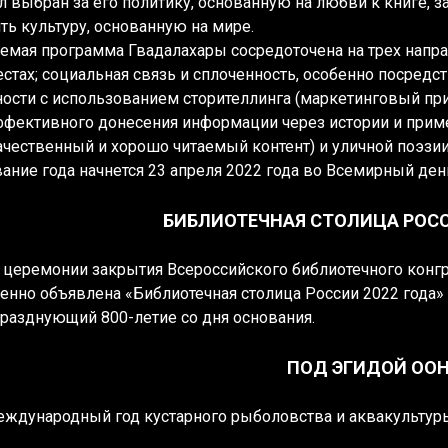
л выбран за его политику, основанную на любви к книге,
ть культуру, основанную на мире.
емая программа Гвадалахары сосредоточена на трех направ
естах; социальная связь и сплоченность, особенно посред
ости с использованием сторителлинга (маркетинговый при
фективного донесения информации через истории и приме
чественный и хорошо читаемый контент) и уличной поэзии
ание года начнется 23 апреля 2022 года во Всемирный день
БИБЛИОТЕЧНАЯ СТОЛИЦА РОСС
а церемонии закрытия Всероссийского библиотечного конг
енно объявлена «Библиотечная столица России 2022 года» 
разднующий 800-летие со дня основания.
ПОД ЭГИДОЙ ОО
еждународный год кустарного рыболовства и аквакультур