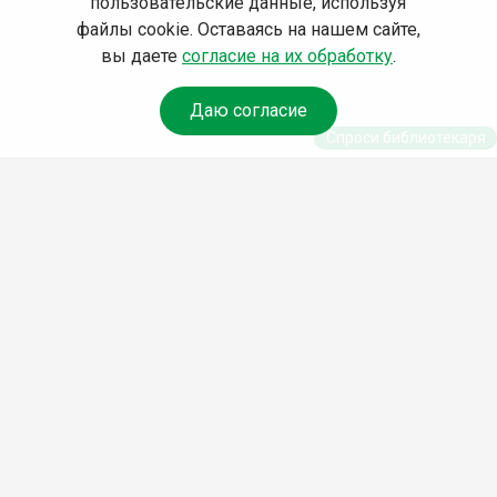
пользовательские данные, используя
файлы cookie. Оставаясь на нашем сайте,
вы даете
согласие на их обработку
.
Даю согласие
Спроси библиотекаря
© Муниципальное бюджетное учреждение культуры
Ангарского городского округа «Централизованная
библиотечная система» (МБУК «ЦБС»), 2026
Адрес
: 665841, Иркутская обл., г. Ангарск, 17 микрорайон,
дом 4
Телефоны
:
+7 (3955) 55‑10‑22, 55‑09‑61, 55‑09‑69
Факс
:
+7 (3955) 55‑47‑19
Электронная почта
:
cbs-angarsk@yandex.ru