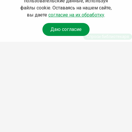
пользовательские данные, используя
файлы cookie. Оставаясь на нашем сайте,
вы даете
согласие на их обработку
.
Даю согласие
Спроси библиотекаря
© Муниципальное бюджетное учреждение культуры
Ангарского городского округа «Централизованная
библиотечная система» (МБУК «ЦБС»), 2026
Адрес
: 665841, Иркутская обл., г. Ангарск, 17 микрорайон,
дом 4
Телефоны
:
+7 (3955) 55‑10‑22, 55‑09‑61, 55‑09‑69
Факс
:
+7 (3955) 55‑47‑19
Электронная почта
:
cbs-angarsk@yandex.ru